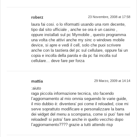
roberz
23 Novembre, 2008 at 17:58
laura fai cosi. o lo riformatti usando una rom decente,
tipo dal sito ufficiale , anche se ora è un casino ,
oppure installati sul pc Mymobile , questo programma
una volta che attivi anche my sinc o windows mobile
device, si apre e vedi il cell, solo che puoi scrivere
anche con la tastiera del pc sul cellulare, oppure fai un
copia e incolla della parola e da pc fai incolla sul
cellulare… deve fare per forza
mattia
29 Marzo, 2009 at 14:14
:aiuto
raga piccola informazione tecnica, sto facendo
l’aggiornamento al mio omnia seguendo le varie guide,
il mio dubbio è: diventera’ poi come il reloaded, cioe mi
serve soprattuto modificare e personalizzare la barra
dei widget del menu a scomparsa, come si puo’ fare nel
reloaded! si potra’ fare anche in quello vecchio dopo
l’aggiornamento???? grazie a tutti attendo risp