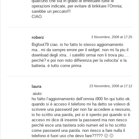
qualcuno che sia in grado di effettuare tutte le
operazioni indicate, per evitare di brikkare l’Omnia;
sarebbe un peccato!!!
CIAO.
roberz
3 Novembre, 2008 at 17:25
Bigfoot79 ciao. io ho fatto lo stesso aggiornamento
ma.. mi da sempre errore per il widget. non mi fa piu il
download degli xtra.. i satelliti ormai non li trova piu….
perchè? e poi non noto differenza per la velocita’ e la
batteria. è tutto come prima
laura
23 Novembre, 2008 at 17:12
:aiuto
ho fatto l’aggiornamento dell’omnia i900 fin qui tutto ok.
quando si è acceso il telefono mi ha detto se volevo di
scrivere una password per non far accedere a nessuno,
io ho scritto una parola, poi si è spento poi quando si è
acceso mi dice di inserire la password ma non riesco
perchè esce una tastiera solo numeri ed io ho scritto
come password una parola. non riesco a fare nulla il
telefono è fuori uso che devo fare????? 🙁 🙁