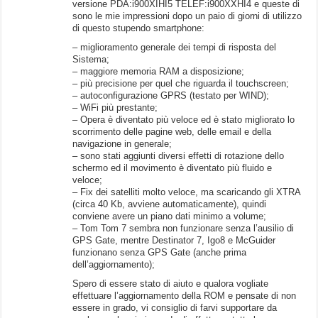
versione PDA:i900XIHI5 TELEF:i900XXHI4 e queste di
sono le mie impressioni dopo un paio di giorni di utilizzo
di questo stupendo smartphone:
– miglioramento generale dei tempi di risposta del
Sistema;
– maggiore memoria RAM a disposizione;
– più precisione per quel che riguarda il touchscreen;
– autoconfigurazione GPRS (testato per WIND);
– WiFi più prestante;
– Opera è diventato più veloce ed è stato migliorato lo
scorrimento delle pagine web, delle email e della
navigazione in generale;
– sono stati aggiunti diversi effetti di rotazione dello
schermo ed il movimento è diventato più fluido e
veloce;
– Fix dei satelliti molto veloce, ma scaricando gli XTRA
(circa 40 Kb, avviene automaticamente), quindi
conviene avere un piano dati minimo a volume;
– Tom Tom 7 sembra non funzionare senza l’ausilio di
GPS Gate, mentre Destinator 7, Igo8 e McGuider
funzionano senza GPS Gate (anche prima
dell’aggiornamento);
Spero di essere stato di aiuto e qualora vogliate
effettuare l’aggiornamento della ROM e pensate di non
essere in grado, vi consiglio di farvi supportare da