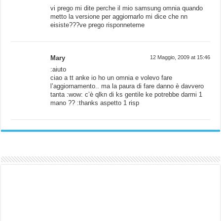
vi prego mi dite perche il mio samsung omnia quando
metto la versione per aggiornarlo mi dice che nn
eisiste???ve prego risponneteme
Mary
12 Maggio, 2009 at 15:46
:aiuto
ciao a tt anke io ho un omnia e volevo fare
l’aggiornamento.. ma la paura di fare danno è davvero
tanta :wow: c’è qlkn di ks gentile ke potrebbe darmi 1
mano ?? :thanks aspetto 1 risp