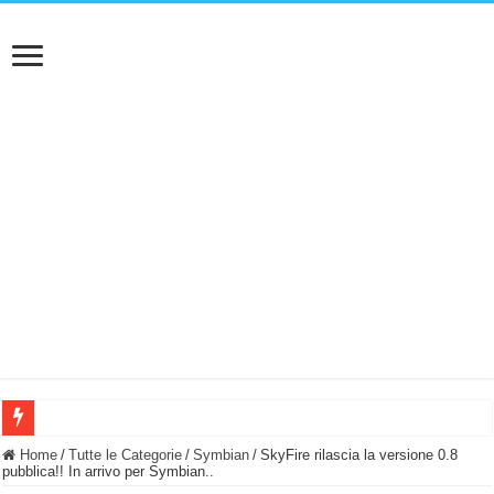
BASTA FATICARE! Questo robot tagliaerba lo appoggi e fa tutto lui! (Senza cav
Home
/
Tutte le Categorie
/
Symbian
/
SkyFire rilascia la versione 0.8
pubblica!! In arrivo per Symbian..
PULISCE e SI SVUOTA DA SOLA! UWANT V600: Aspirapolvere senza fili con