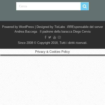
Powered by
WordPress
| Designed by
TieLabs
iRREsponsabile del server
Andrea Baccega Il padrone della baracca Diego Cervia
Since 2008 © Copyright 2018, Tutti i diritti riservati.
Privacy & Cookies Policy