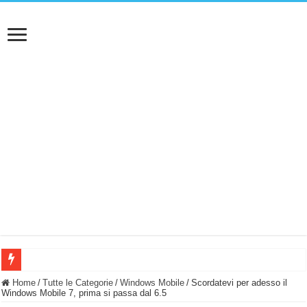
BASTA FATICARE! Questo robot tagliaerba lo appoggi e fa tutto lui! (Senza cav
Home
/
Tutte le Categorie
/
Windows Mobile
/
Scordatevi per adesso il
Windows Mobile 7, prima si passa dal 6.5
PULISCE e SI SVUOTA DA SOLA! UWANT V600: Aspirapolvere senza fili con