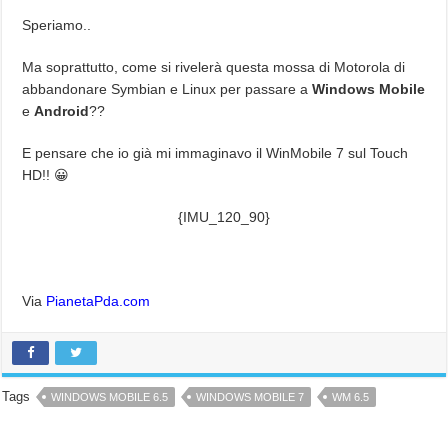
Speriamo..
Ma soprattutto, come si rivelerà questa mossa di Motorola di
abbandonare Symbian e Linux per passare a
Windows Mobile
e
Android
??
E pensare che io già mi immaginavo il WinMobile 7 sul Touch
HD!! 😀
{IMU_120_90}
Via
PianetaPda.com
Tags
WINDOWS MOBILE 6.5
WINDOWS MOBILE 7
WM 6.5