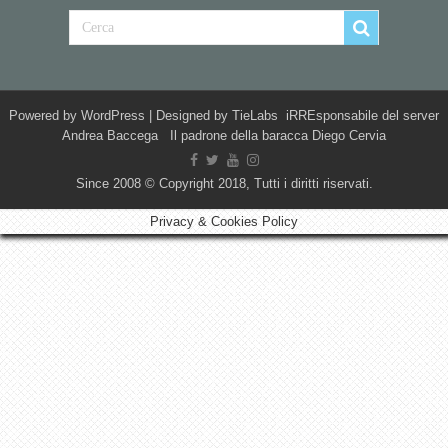
Powered by
WordPress
| Designed by
TieLabs
iRREsponsabile del server
Andrea Baccega Il padrone della baracca Diego Cervia
Since 2008 © Copyright 2018, Tutti i diritti riservati.
Privacy & Cookies Policy