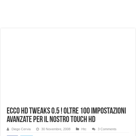
NUASI B2-1: trascrizione e riassunti AI per le tue riunioni e lezioni universitarie
Dashcam 70mai A810 Lite: Piccola, 4K e molto efficace. Ecco come va in strada
NON Crederai a quanta LUCE fa questa Lampada Letour! – RECENSIONE
Cecotec Millor, recensione della mountain bike elettrica biammortizzata.
Chi l’ha detto che gli Open-Ear suonano male? Recensione EarFun Clip 2
BENKS OMNIWARRIOR: Più di un semplice vetro temperato!
Brondi Amico Vero 4G: Focus su SOS, sicurezza e controllo da remoto.
Brondi Amico VERO 4G : Focus su SOS e comandi da remoto
Ecco HD Tweaks 0.5 ! oltre 100 impostazioni
avanzate per il nostro Touch HD
Diego Cervia
30 Novembre, 2008
Htc
3 Comments