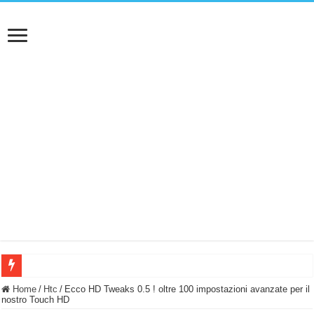
BASTA FATICARE! Questo robot tagliaerba lo appoggi e fa tutto lui! (Senza cav
Home
/
Htc
/
Ecco HD Tweaks 0.5 ! oltre 100 impostazioni avanzate per il
nostro Touch HD
PULISCE e SI SVUOTA DA SOLA! UWANT V600: Aspirapolvere senza fili con