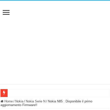
BASTA FATICARE! Questo robot tagliaerba lo appoggi e fa tutto lui! (Senza cav
Home
/
Nokia
/
Nokia Serie N
/
Nokia N85 : Disponibile il primo
aggiornamento Firmware!!
PULISCE e SI SVUOTA DA SOLA! UWANT V600: Aspirapolvere senza fili con