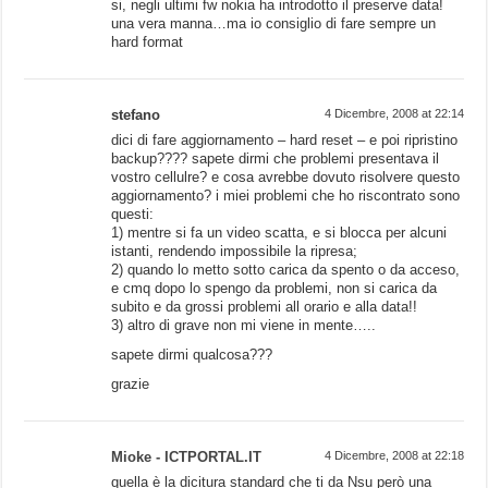
si, negli ultimi fw nokia ha introdotto il preserve data!
una vera manna…ma io consiglio di fare sempre un
hard format
stefano
4 Dicembre, 2008 at 22:14
dici di fare aggiornamento – hard reset – e poi ripristino
backup???? sapete dirmi che problemi presentava il
vostro cellulre? e cosa avrebbe dovuto risolvere questo
aggiornamento? i miei problemi che ho riscontrato sono
questi:
1) mentre si fa un video scatta, e si blocca per alcuni
istanti, rendendo impossibile la ripresa;
2) quando lo metto sotto carica da spento o da acceso,
e cmq dopo lo spengo da problemi, non si carica da
subito e da grossi problemi all orario e alla data!!
3) altro di grave non mi viene in mente…..
sapete dirmi qualcosa???
grazie
Mioke - ICTPORTAL.IT
4 Dicembre, 2008 at 22:18
quella è la dicitura standard che ti da Nsu però una