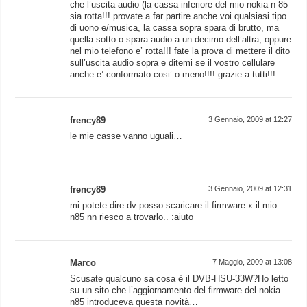
che l’uscita audio (la cassa inferiore del mio nokia n 85
sia rotta!!! provate a far partire anche voi qualsiasi tipo
di uono e/musica, la cassa sopra spara di brutto, ma
quella sotto o spara audio a un decimo dell’altra, oppure
nel mio telefono e’ rotta!!! fate la prova di mettere il dito
sull’uscita audio sopra e ditemi se il vostro cellulare
anche e’ conformato cosi’ o meno!!!! grazie a tutti!!!
frency89
3 Gennaio, 2009 at 12:27
le mie casse vanno uguali…
frency89
3 Gennaio, 2009 at 12:31
mi potete dire dv posso scaricare il firmware x il mio
n85 nn riesco a trovarlo.. :aiuto
Marco
7 Maggio, 2009 at 13:08
Scusate qualcuno sa cosa è il DVB-HSU-33W?Ho letto
su un sito che l’aggiornamento del firmware del nokia
n85 introduceva questa novità…