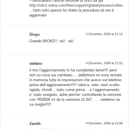
– reinstallata l’ultima versione di NSU da qui
http://nds1.nokia.com/files/support/global/phones/softwar
…fatto tutto questo ho rifatto la procedura ed ora è
aggiornato
Diego
4 Dicembre, 2008 at 21:13
Grande MIOKE!! :ok!: :ok!:
stefano
4 Dicembre, 2008 at 21:52
il mio l’aggiornamento lo ha completato bene!!!! pero’
non so cosa sia cambiato…..addirittura mi sono restate
in memoria tutte le impostazioni che avevo sul telefono
prima dell’aggiornamento!!!!! rubrica, note, tasti scelta
rapida, sfondi….tutto come prima….e l’aggiornamento
e’ stato eseguito, anhe perche’ controllando la versione
con *#0000# mi da la versione 11.047…… vedremo se
va meglio!!!!!
Zenith
4 Dicembre, 2008 at 22:08