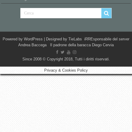
Powered by
WordPress
| Designed by
TieLabs
iRREsponsabile del server
Andrea Baccega Il padrone della baracca Diego Cervia
Since 2008 © Copyright 2018, Tutti i diritti riservati.
Privacy & Cookies Policy