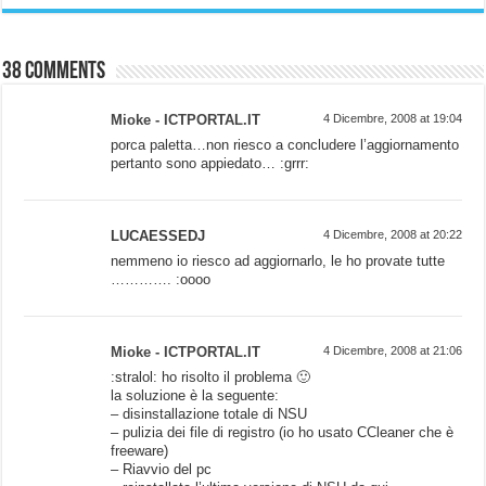
38 comments
Mioke - ICTPORTAL.IT
4 Dicembre, 2008 at 19:04
porca paletta…non riesco a concludere l’aggiornamento
pertanto sono appiedato… :grrr:
LUCAESSEDJ
4 Dicembre, 2008 at 20:22
nemmeno io riesco ad aggiornarlo, le ho provate tutte
…………. :oooo
Mioke - ICTPORTAL.IT
4 Dicembre, 2008 at 21:06
:stralol: ho risolto il problema 🙂
la soluzione è la seguente:
– disinstallazione totale di NSU
– pulizia dei file di registro (io ho usato CCleaner che è
freeware)
– Riavvio del pc