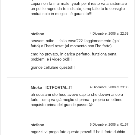
copia non fa mai male :yeah per il resto va a sistemare
un po’ le rogne da te indicate, cmq fallo te lo consiglio
andrai solo in meglio…è garantito!!!
stefano
4 Dicembre, 2008 at 22:39
scusam mike….fallo cosa??? l’aggiornamento (gia’
fatto) o l’hard reset (al momento non l’ho fatto).
cmq ho provato, in carica perfetto, funziona sena
problemi e i video ok!!!!
grande cellulare questo!!!
Mioke - ICTPORTAL.IT
4 Dicembre, 2008 at 23:06
ah scusami sto fuso avevo capito che dovevi ancora
farlo…cmq va già meglio di prima…proprio un ottimo
acquisto prima del grande passo 😀
stefano
6 Dicembre, 2008 at 01:57
ragazzi vi prego fate questa prova!!!! ho il forte dubbio