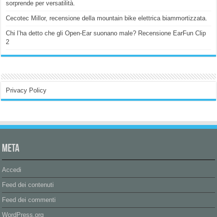
sorprende per versatilità.
Cecotec Millor, recensione della mountain bike elettrica biammortizzata.
Chi l’ha detto che gli Open-Ear suonano male? Recensione EarFun Clip
2
Privacy Policy
Meta
Accedi
Feed dei contenuti
Feed dei commenti
WordPress.org