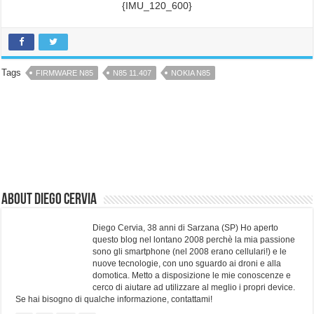
{IMU_120_600}
Tags
FIRMWARE N85
N85 11.407
NOKIA N85
About Diego Cervia
Diego Cervia, 38 anni di Sarzana (SP) Ho aperto
questo blog nel lontano 2008 perchè la mia passione
sono gli smartphone (nel 2008 erano cellulari!) e le
nuove tecnologie, con uno sguardo ai droni e alla
domotica. Metto a disposizione le mie conoscenze e
cerco di aiutare ad utilizzare al meglio i propri device.
Se hai bisogno di qualche informazione, contattami!