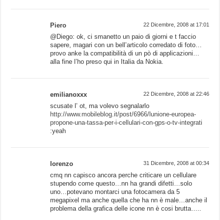
Piero
22 Dicembre, 2008 at 17:01
@Diego: ok, ci smanetto un paio di giorni e t faccio
sapere, magari con un bell’articolo corredato di foto…
provo anke la compatibilità di un pò di applicazioni…
alla fine l’ho preso qui in Italia da Nokia.
emilianoxxx
22 Dicembre, 2008 at 22:46
scusate l’ ot, ma volevo segnalarlo
http://www.mobileblog.it/post/6966/lunione-europea-
propone-una-tassa-per-i-cellulari-con-gps-o-tv-integrati
:yeah
lorenzo
31 Dicembre, 2008 at 00:34
cmq nn capisco ancora perche criticare un cellulare
stupendo come questo…nn ha grandi difetti…solo
uno…potevano montarci una fotocamera da 5
megapixel ma anche quella che ha nn è male…anche il
problema della grafica delle icone nn è cosi brutta…..