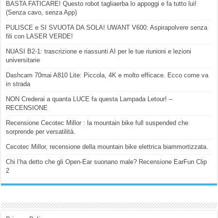
BASTA FATICARE! Questo robot tagliaerba lo appoggi e fa tutto lui!
(Senza cavo, senza App)
PULISCE e SI SVUOTA DA SOLA! UWANT V600: Aspirapolvere senza
fili con LASER VERDE!
NUASI B2-1: trascrizione e riassunti AI per le tue riunioni e lezioni
universitarie
Dashcam 70mai A810 Lite: Piccola, 4K e molto efficace. Ecco come va
in strada
NON Crederai a quanta LUCE fa questa Lampada Letour! –
RECENSIONE
Recensione Cecotec Millor : la mountain bike full suspended che
sorprende per versatilità.
Cecotec Millor, recensione della mountain bike elettrica biammortizzata.
Chi l’ha detto che gli Open-Ear suonano male? Recensione EarFun Clip
2