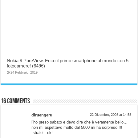
Nokia 9 PureView. Ecco il primo smartphone al mondo con 5
fotocamere! (649€)
24 Febbraio, 2019
16 comments
diruengeru
22 Dicembre, 2008 at 14:58
l’ho preso sabato e devo dire che è veramente bello…
non mi aspettavo molto dal 5800 mi ha sorpreso!!!!
:stralol: :ok!: