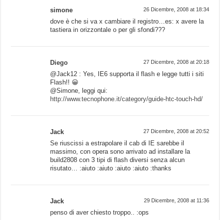
simone
26 Dicembre, 2008 at 18:34
dove è che si va x cambiare il registro…es: x avere la
tastiera in orizzontale o per gli sfondi???
Diego
27 Dicembre, 2008 at 20:18
@Jack12 : Yes, IE6 supporta il flash e legge tutti i siti
Flash!! 😀
@Simone, leggi qui:
http://www.tecnophone.it/category/guide-htc-touch-hd/
Jack
27 Dicembre, 2008 at 20:52
Se riuscissi a estrapolare il cab di IE sarebbe il
massimo, con opera sono arrivato ad installare la
build2808 con 3 tipi di flash diversi senza alcun
risutato… :aiuto :aiuto :aiuto :aiuto :thanks
Jack
29 Dicembre, 2008 at 11:36
penso di aver chiesto troppo.. :ops