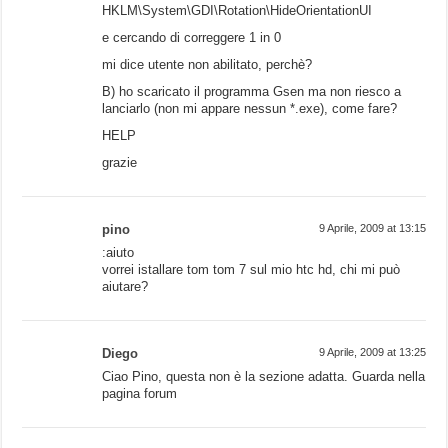
HKLM\System\GDI\Rotation\HideOrientationUI
e cercando di correggere 1 in 0
mi dice utente non abilitato, perchè?
B) ho scaricato il programma Gsen ma non riesco a
lanciarlo (non mi appare nessun *.exe), come fare?
HELP
grazie
pino
9 Aprile, 2009 at 13:15
:aiuto
vorrei istallare tom tom 7 sul mio htc hd, chi mi può
aiutare?
Diego
9 Aprile, 2009 at 13:25
Ciao Pino, questa non è la sezione adatta. Guarda nella
pagina forum