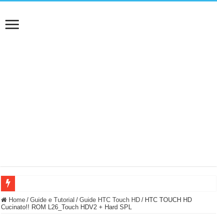
BASTA FATICARE! Questo robot tagliaerba lo appoggi e fa tutto lui! (Senza cav
Home
/
Guide e Tutorial
/
Guide HTC Touch HD
/
HTC TOUCH HD
Cucinato!! ROM L26_Touch HDV2 + Hard SPL
PULISCE e SI SVUOTA DA SOLA! UWANT V600: Aspirapolvere senza fili con