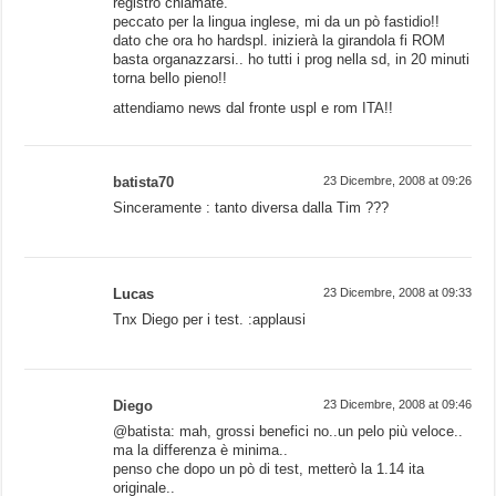
registro chiamate.
peccato per la lingua inglese, mi da un pò fastidio!!
dato che ora ho hardspl. inizierà la girandola fi ROM
basta organazzarsi.. ho tutti i prog nella sd, in 20 minuti
torna bello pieno!!
attendiamo news dal fronte uspl e rom ITA!!
batista70
23 Dicembre, 2008 at 09:26
Sinceramente : tanto diversa dalla Tim ???
Lucas
23 Dicembre, 2008 at 09:33
Tnx Diego per i test. :applausi
Diego
23 Dicembre, 2008 at 09:46
@batista: mah, grossi benefici no..un pelo più veloce..
ma la differenza è minima..
penso che dopo un pò di test, metterò la 1.14 ita
originale..