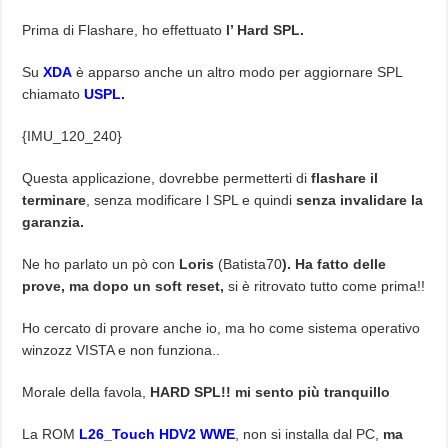
Prima di Flashare, ho effettuato
l’ Hard SPL.
Su
XDA
è apparso anche un altro modo per aggiornare SPL
chiamato
USPL.
{IMU_120_240}
Questa applicazione, dovrebbe permetterti di
flashare il
terminare
, senza modificare l SPL e quindi
senza invalidare la
garanzia.
Ne ho parlato un pò con
Loris
(Batista70
). Ha fatto delle
prove, ma dopo un soft reset,
si è ritrovato tutto come prima!!
Ho cercato di provare anche io, ma ho come sistema operativo
winzozz VISTA e non funziona..
Morale della favola,
HARD SPL!! mi sento più tranquillo
La ROM
L26_Touch HDV2 WWE
, non si installa dal PC,
ma