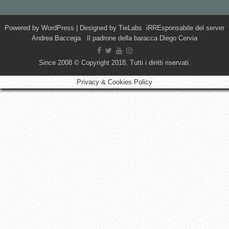
Powered by
WordPress
| Designed by
TieLabs
iRREsponsabile del server
Andrea Baccega Il padrone della baracca Diego Cervia
Since 2008 © Copyright 2018, Tutti i diritti riservati.
Privacy & Cookies Policy