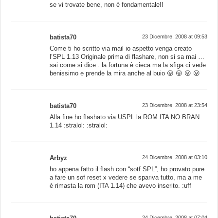
se vi trovate bene, non è fondamentale!!
batista70
23 Dicembre, 2008 at 09:53
Come ti ho scritto via mail io aspetto venga creato
l’SPL 1.13 Originale prima di flashare, non si sa mai …
sai come si dice : la fortuna è cieca ma la sfiga ci vede
benissimo e prende la mira anche al buio 😛 😛 😛 😛
batista70
23 Dicembre, 2008 at 23:54
Alla fine ho flashato via USPL la ROM ITA NO BRAN
1.14 :stralol: :stralol:
Arbyz
24 Dicembre, 2008 at 03:10
ho appena fatto il flash con “sotf SPL”, ho provato pure
a fare un sof reset x vedere se spariva tutto, ma a me
è rimasta la rom (ITA 1.14) che avevo inserito. :uff
24 Dicembre, 2008 at 07:04