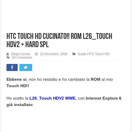
HTC TOUCH HD Cucinato!! ROM L26_Touch
HDV2 + Hard SPL
Diego Cervia
23 Dicembre, 2008
Guide HTC Touch HD
54 Comments
Ebbene si
, non ho resistito e ho cambiato la
ROM
al mio
Touch HD!!
Ho scelto la
L26_Touch HDV2 WWE
,
con
Internet Explore 6
già installato
.