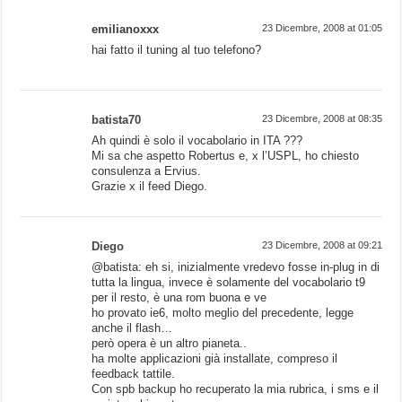
emilianoxxx
23 Dicembre, 2008 at 01:05
hai fatto il tuning al tuo telefono?
batista70
23 Dicembre, 2008 at 08:35
Ah quindi è solo il vocabolario in ITA ???
Mi sa che aspetto Robertus e, x l’USPL, ho chiesto
consulenza a Ervius.
Grazie x il feed Diego.
Diego
23 Dicembre, 2008 at 09:21
@batista: eh si, inizialmente vredevo fosse in-plug in di
tutta la lingua, invece è solamente del vocabolario t9
per il resto, è una rom buona e ve
ho provato ie6, molto meglio del precedente, legge
anche il flash…
però opera è un altro pianeta..
ha molte applicazioni già installate, compreso il
feedback tattile.
Con spb backup ho recuperato la mia rubrica, i sms e il