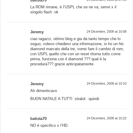
batista70
La ROM rimane, è l’USPL che se ne va, serve x il
singolo flash :ok
Jeremy
24 Dicembre, 2008 at 10:08
ciao ragazzi, ottimo blog e gia da tanto tempo che lo
seguo, volevo chiedervi una informazione, io ho un htc
diamond marcato della tre, vorrei fare il cambio di rom,
con USPL quello che con un reset ritorna tutto come
prima, funziona con il diamond ??? qual è la
procedura??? grazie anticipatamente
Jeremy
24 Dicembre, 2008 at 10:10
Ah dimenticavo
BUON NATALE A TUTTI :stralol: :quindi:
batista70
24 Dicembre, 2008 at 10:22
NO è specifico x l’HD.