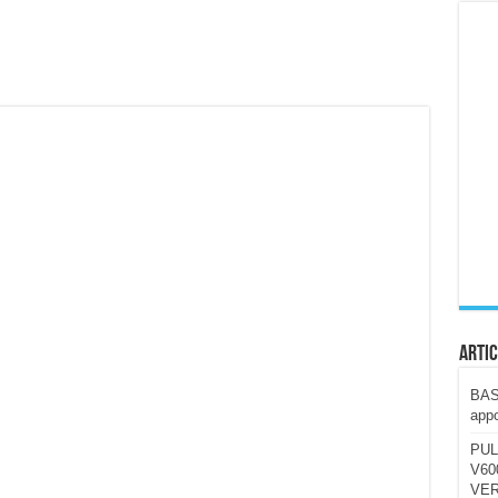
ccola, 4K e molto efficace. Ecco come va in strada
CE fa questa Lampada Letour! – RECENSIONE
della mountain bike elettrica biammortizzata.
n-Ear suonano male? Recensione EarFun Clip 2
i un semplice vetro temperato!
 su SOS, sicurezza e controllo da remoto.
cus su SOS e comandi da remoto
Artic
BAST
appo
PUL
V600
VER