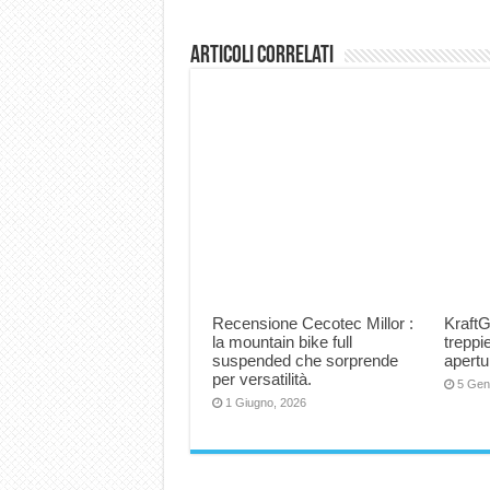
Articoli correlati
Recensione Cecotec Millor :
KraftG
la mountain bike full
trepp
suspended che sorprende
apertu
per versatilità.
5 Gen
1 Giugno, 2026