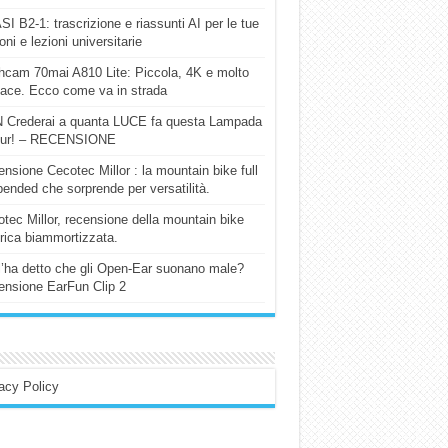
I B2-1: trascrizione e riassunti AI per le tue
ioni e lezioni universitarie
cam 70mai A810 Lite: Piccola, 4K e molto
cace. Ecco come va in strada
 Crederai a quanta LUCE fa questa Lampada
our! – RECENSIONE
nsione Cecotec Millor : la mountain bike full
ended che sorprende per versatilità.
tec Millor, recensione della mountain bike
trica biammortizzata.
l’ha detto che gli Open-Ear suonano male?
nsione EarFun Clip 2
acy Policy