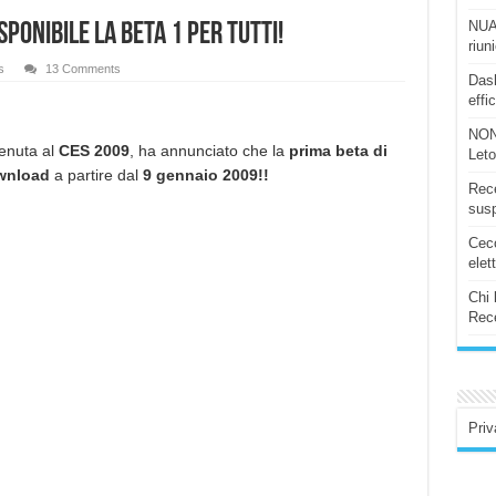
NUAS
sponibile la BETA 1 per tutti!
riun
s
13 Comments
Dash
effi
NON
enuta al
CES 2009
, ha annunciato che la
prima beta di
Let
wnload
a partire dal
9 gennaio 2009!!
Rece
susp
Ceco
elet
Chi 
Rece
Priv