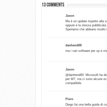
13 comments
Jason
Ma è un update rispetto alla v
oppure è la stessa pubblicata 
Speriamo che abbiano risolto 
danhend00
ma i vari software per xp e v
Jason
@danhend00: Microsoft ha dich
per W7, ma ci sono alcune ecc
compatibile.
Piero
Diego fai una bella guida di c