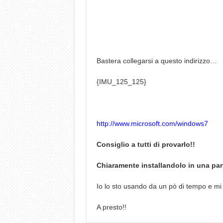
Bastera collegarsi a questo indirizzo…
{IMU_125_125}
http://www.microsoft.com/windows7
Consiglio a tutti di provarlo!!
Chiaramente installandolo in una par
Io lo sto usando da un pò di tempo e mi
A presto!!