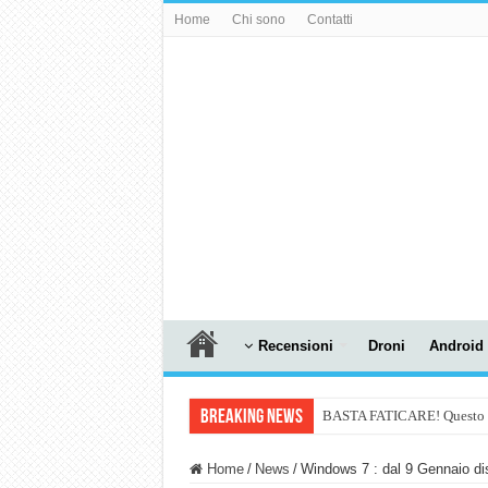
Home
Chi sono
Contatti
Recensioni
Droni
Android
Breaking News
BASTA FATICARE! Questo robo
PULISCE e SI SVUOTA DA S
Home
/
News
/
Windows 7 : dal 9 Gennaio dis
NUASI B2-1: trascrizione e ri