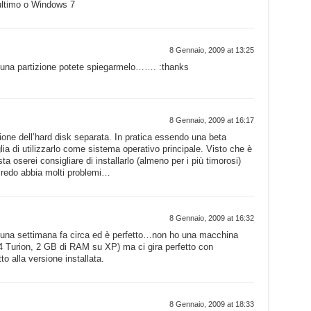
’ultimo o Windows 7
8 Gennaio, 2009 at 13:25
in una partizione potete spiegarmelo……. :thanks
8 Gennaio, 2009 at 16:17
zione dell’hard disk separata. In pratica essendo una beta
a di utilizzarlo come sistema operativo principale. Visto che è
a oserei consigliare di installarlo (almeno per i più timorosi)
credo abbia molti problemi…
8 Gennaio, 2009 at 16:32
na settimana fa circa ed è perfetto…non ho una macchina
 Turion, 2 GB di RAM su XP) ma ci gira perfetto con
to alla versione installata.
8 Gennaio, 2009 at 18:33