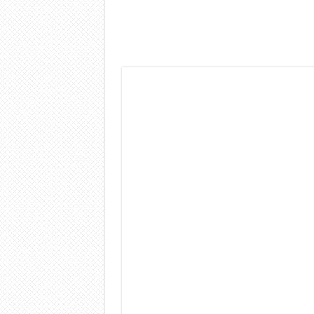
Dashcam 70mai A810 Lite: Pi
NON Crederai a quanta LU
Cecotec Millor, recensione 
Chi l’ha detto che gli Ope
BENKS OMNIWARRIOR: Più d
Brondi Amico Vero 4G: Focus
Brondi Amico VERO 4G : Fo