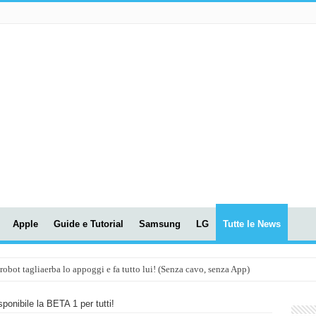
Apple
Guide e Tutorial
Samsung
LG
Tutte le News
t tagliaerba lo appoggi e fa tutto lui! (Senza cavo, senza App)
OLA! UWANT V600: Aspirapolvere senza fili con LASER VERDE!
ponibile la BETA 1 per tutti!
assunti AI per le tue riunioni e lezioni universitarie