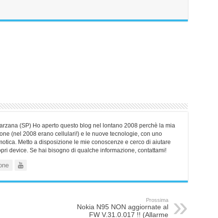
Sarzana (SP) Ho aperto questo blog nel lontano 2008 perchè la mia
ne (nel 2008 erano cellulari!) e le nuove tecnologie, con uno
motica. Metto a disposizione le mie conoscenze e cerco di aiutare
ropri device. Se hai bisogno di qualche informazione, contattami!
one
Prossima
Nokia N95 NON aggiornate al
FW V.31.0.017 !! (Allarme