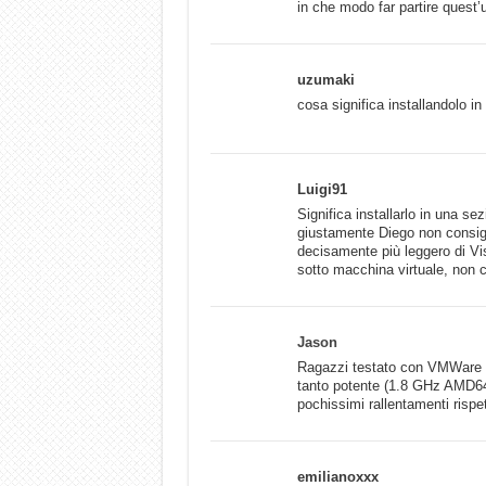
in che modo far partire quest
uzumaki
cosa significa installandolo 
Luigi91
Significa installarlo in una se
giustamente Diego non consigli
decisamente più leggero di Vist
sotto macchina virtuale, non 
Jason
Ragazzi testato con VMWare u
tanto potente (1.8 GHz AMD64
pochissimi rallentamenti rispet
emilianoxxx