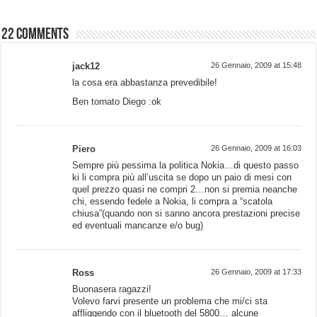
22 comments
jack12
26 Gennaio, 2009 at 15:48
la cosa era abbastanza prevedibile!
Ben tornato Diego :ok
Piero
26 Gennaio, 2009 at 16:03
Sempre più pessima la politica Nokia…di questo passo
ki li compra più all’uscita se dopo un paio di mesi con
quel prezzo quasi ne compri 2…non si premia neanche
chi, essendo fedele a Nokia, li compra a “scatola
chiusa”(quando non si sanno ancora prestazioni precise
ed eventuali mancanze e/o bug)
Ross
26 Gennaio, 2009 at 17:33
Buonasera ragazzi!
Volevo farvi presente un problema che mi/ci sta
affliggendo con il bluetooth del 5800… alcune