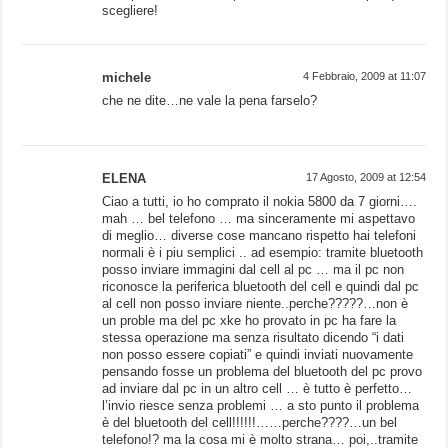
scegliere!
michele
4 Febbraio, 2009 at 11:07
che ne dite…ne vale la pena farselo?
ELENA
17 Agosto, 2009 at 12:54
Ciao a tutti, io ho comprato il nokia 5800 da 7 giorni….
mah … bel telefono … ma sinceramente mi aspettavo
di meglio… diverse cose mancano rispetto hai telefoni
normali è i piu semplici .. ad esempio: tramite bluetooth
posso inviare immagini dal cell al pc … ma il pc non
riconosce la periferica bluetooth del cell e quindi dal pc
al cell non posso inviare niente..perche?????…non è
un proble ma del pc xke ho provato in pc ha fare la
stessa operazione ma senza risultato dicendo “i dati
non posso essere copiati” e quindi inviati nuovamente
pensando fosse un problema del bluetooth del pc provo
ad inviare dal pc in un altro cell … è tutto è perfetto…
l’invio riesce senza problemi … a sto punto il problema
è del bluetooth del cell!!!!!!……perche????…un bel
telefono!? ma la cosa mi è molto strana… poi,..tramite