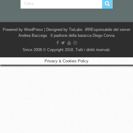
Powered by
WordPress
| Designed by
TieLabs
iRREsponsabile del server
Andrea Baccega Il padrone della baracca Diego Cervia
Since 2008 © Copyright 2018, Tutti i diritti riservati.
Privacy & Cookies Policy