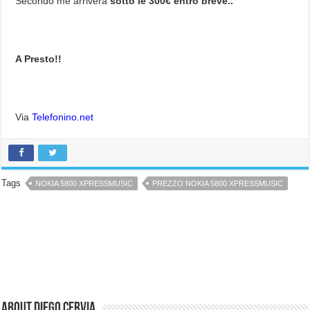
Secondo me arriverà
sotto le 300€ entro breve..
A Presto!!
Via
Telefonino.net
Tags
NOKIA 5800 XPRESSMUSIC
PREZZO NOKIA 5800 XPRESSMUSIC
About Diego Cervia