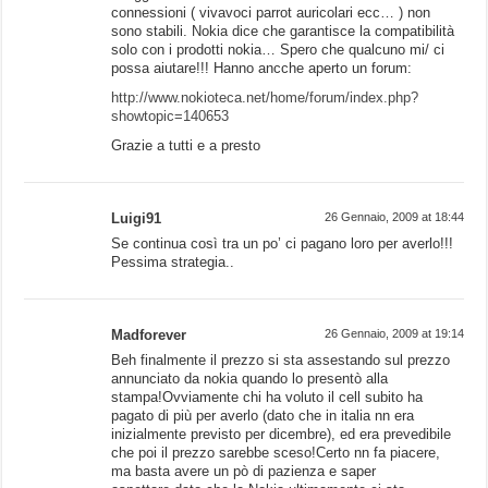
connessioni ( vivavoci parrot auricolari ecc… ) non
sono stabili. Nokia dice che garantisce la compatibilità
solo con i prodotti nokia… Spero che qualcuno mi/ ci
possa aiutare!!! Hanno ancche aperto un forum:
http://www.nokioteca.net/home/forum/index.php?
showtopic=140653
Grazie a tutti e a presto
Luigi91
26 Gennaio, 2009 at 18:44
Se continua così tra un po’ ci pagano loro per averlo!!!
Pessima strategia..
Madforever
26 Gennaio, 2009 at 19:14
Beh finalmente il prezzo si sta assestando sul prezzo
annunciato da nokia quando lo presentò alla
stampa!Ovviamente chi ha voluto il cell subito ha
pagato di più per averlo (dato che in italia nn era
inizialmente previsto per dicembre), ed era prevedibile
che poi il prezzo sarebbe sceso!Certo nn fa piacere,
ma basta avere un pò di pazienza e saper