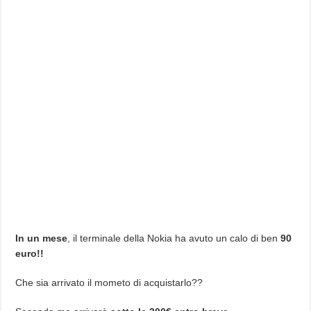
In un mese
, il terminale della Nokia ha avuto un calo di ben
90
euro!!
Che sia arrivato il mometo di acquistarlo??