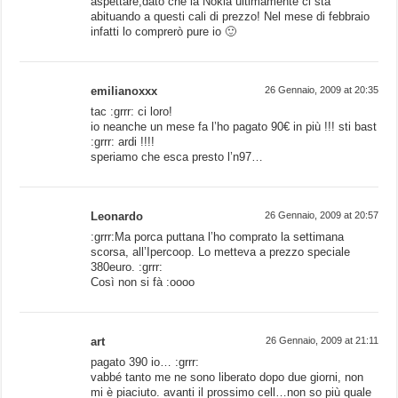
aspettare,dato che la Nokia ultimamente ci sta
abituando a questi cali di prezzo! Nel mese di febbraio
infatti lo comprerò pure io 🙂
emilianoxxx
26 Gennaio, 2009 at 20:35
tac :grrr: ci loro!
io neanche un mese fa l’ho pagato 90€ in più !!! sti bast
:grrr: ardi !!!!
speriamo che esca presto l’n97…
Leonardo
26 Gennaio, 2009 at 20:57
:grrr:Ma porca puttana l’ho comprato la settimana
scorsa, all’Ipercoop. Lo metteva a prezzo speciale
380euro. :grrr:
Così non si fà :oooo
art
26 Gennaio, 2009 at 21:11
pagato 390 io… :grrr:
vabbé tanto me ne sono liberato dopo due giorni, non
mi è piaciuto. avanti il prossimo cell…non so più quale