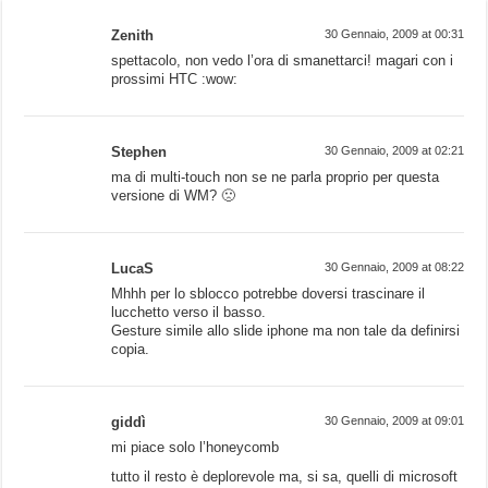
Zenith
30 Gennaio, 2009 at 00:31
spettacolo, non vedo l’ora di smanettarci! magari con i
prossimi HTC :wow:
Stephen
30 Gennaio, 2009 at 02:21
ma di multi-touch non se ne parla proprio per questa
versione di WM? 🙁
LucaS
30 Gennaio, 2009 at 08:22
Mhhh per lo sblocco potrebbe doversi trascinare il
lucchetto verso il basso.
Gesture simile allo slide iphone ma non tale da definirsi
copia.
giddì
30 Gennaio, 2009 at 09:01
mi piace solo l’honeycomb
tutto il resto è deplorevole ma, si sa, quelli di microsoft