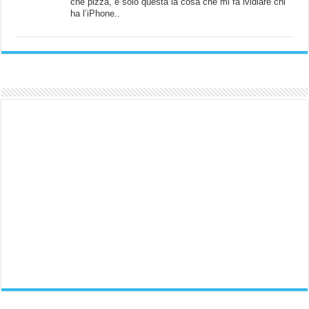
che pizza, è solo questa la cosa che mi fa ividiare chi
ha l’iPhone..