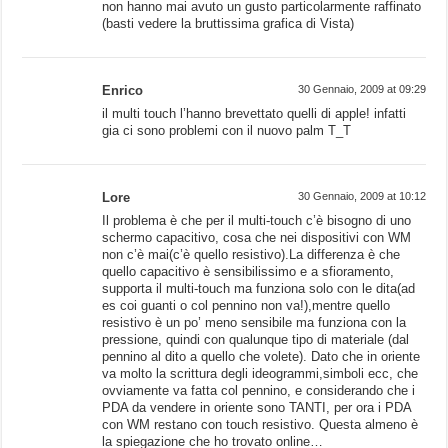
non hanno mai avuto un gusto particolarmente raffinato
(basti vedere la bruttissima grafica di Vista)
Enrico
30 Gennaio, 2009 at 09:29
il multi touch l’hanno brevettato quelli di apple! infatti
gia ci sono problemi con il nuovo palm T_T
Lore
30 Gennaio, 2009 at 10:12
Il problema è che per il multi-touch c’è bisogno di uno
schermo capacitivo, cosa che nei dispositivi con WM
non c’è mai(c’è quello resistivo).La differenza è che
quello capacitivo è sensibilissimo e a sfioramento,
supporta il multi-touch ma funziona solo con le dita(ad
es coi guanti o col pennino non va!),mentre quello
resistivo è un po’ meno sensibile ma funziona con la
pressione, quindi con qualunque tipo di materiale (dal
pennino al dito a quello che volete). Dato che in oriente
va molto la scrittura degli ideogrammi,simboli ecc, che
ovviamente va fatta col pennino, e considerando che i
PDA da vendere in oriente sono TANTI, per ora i PDA
con WM restano con touch resistivo. Questa almeno è
la spiegazione che ho trovato online…