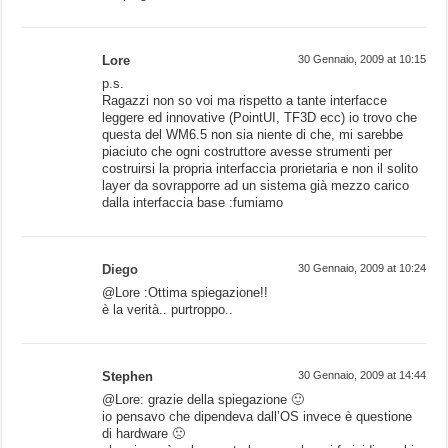
Lore
30 Gennaio, 2009 at 10:15
p.s.
Ragazzi non so voi ma rispetto a tante interfacce
leggere ed innovative (PointUI, TF3D ecc) io trovo che
questa del WM6.5 non sia niente di che, mi sarebbe
piaciuto che ogni costruttore avesse strumenti per
costruirsi la propria interfaccia prorietaria e non il solito
layer da sovrapporre ad un sistema già mezzo carico
dalla interfaccia base :fumiamo
Diego
30 Gennaio, 2009 at 10:24
@Lore :Ottima spiegazione!!
è la verità.. purtroppo..
Stephen
30 Gennaio, 2009 at 14:44
@Lore: grazie della spiegazione 🙂
io pensavo che dipendeva dall’OS invece è questione
di hardware 🙁