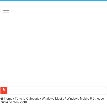
BASTA FATICARE! Questo robot tagliaerba lo appoggi e fa tutto lui! (Senza cav
Home
/
Tutte le Categorie
/
Windows Mobile
/
Windows Mobile 6.5 : ecco
nuovi ScreenShot!!
PULISCE e SI SVUOTA DA SOLA! UWANT V600: Aspirapolvere senza fili con