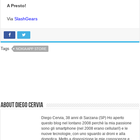
A Presto!
Via
SlashGears
Tags
NOKIA APP STORE
About Diego Cervia
Diego Cervia, 38 anni di Sarzana (SP) Ho aperto
questo blog nel lontano 2008 perchè la mia passione
sono gli smartphone (nel 2008 erano cellulari!) e le
nuove tecnologie, con uno sguardo ai droni e alla
domotica. Metto a disposizione le mie conoscenze e