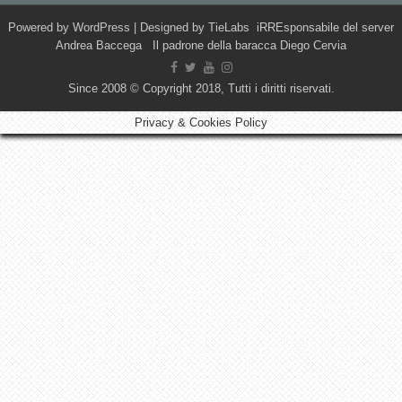
Powered by
WordPress
| Designed by
TieLabs
iRREsponsabile del server
Andrea Baccega Il padrone della baracca Diego Cervia
Since 2008 © Copyright 2018, Tutti i diritti riservati.
Privacy & Cookies Policy