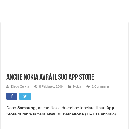
NUASI B2-1: trascrizione e riassunti AI per le tue riunioni e lezioni universitarie
Dashcam 70mai A810 Lite: Piccola, 4K e molto efficace. Ecco come va in strada
NON Crederai a quanta LUCE fa questa Lampada Letour! – RECENSIONE
Cecotec Millor, recensione della mountain bike elettrica biammortizzata.
Chi l’ha detto che gli Open-Ear suonano male? Recensione EarFun Clip 2
BENKS OMNIWARRIOR: Più di un semplice vetro temperato!
Brondi Amico Vero 4G: Focus su SOS, sicurezza e controllo da remoto.
Brondi Amico VERO 4G : Focus su SOS e comandi da remoto
Anche Nokia avrà il suo app store
Diego Cervia
8 Febbraio, 2009
Nokia
2 Comments
Dopo
Samsung
, anche Nokia dovrebbe lanciare il suo
App
Store
durante la fiera
MWC di Barcellona
(16-19 Febbraio).