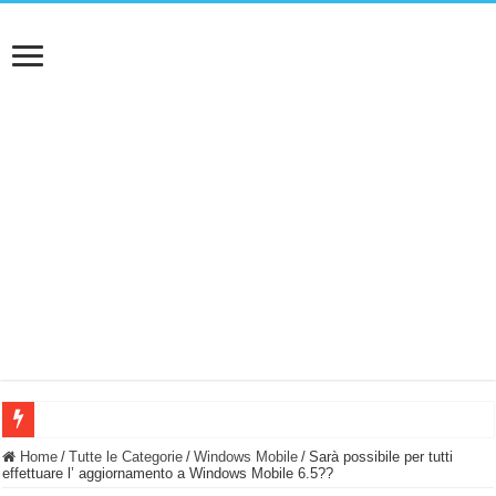
BASTA FATICARE! Questo robot tagliaerba lo appoggi e fa tutto lui! (Senza cav
Home
/
Tutte le Categorie
/
Windows Mobile
/
Sarà possibile per tutti
effettuare l’ aggiornamento a Windows Mobile 6.5??
PULISCE e SI SVUOTA DA SOLA! UWANT V600: Aspirapolvere senza fili con