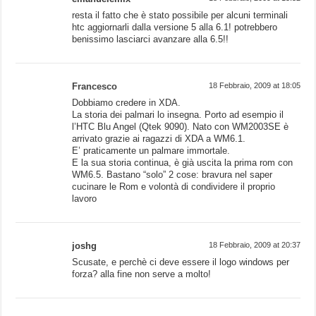
resta il fatto che è stato possibile per alcuni terminali
htc aggiornarli dalla versione 5 alla 6.1! potrebbero
benissimo lasciarci avanzare alla 6.5!!
Francesco
18 Febbraio, 2009 at 18:05
Dobbiamo credere in XDA.
La storia dei palmari lo insegna. Porto ad esempio il
l’HTC Blu Angel (Qtek 9090). Nato con WM2003SE è
arrivato grazie ai ragazzi di XDA a WM6.1.
E’ praticamente un palmare immortale.
E la sua storia continua, è già uscita la prima rom con
WM6.5. Bastano “solo” 2 cose: bravura nel saper
cucinare le Rom e volontà di condividere il proprio
lavoro
joshg
18 Febbraio, 2009 at 20:37
Scusate, e perchè ci deve essere il logo windows per
forza? alla fine non serve a molto!