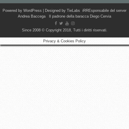
Powered by
WordPress
| Designed by
TieLabs
iRREsponsabile del server
Andrea Baccega Il padrone della baracca Diego Cervia
Since 2008 © Copyright 2018, Tutti i diritti riservati.
Privacy & Cookies Policy