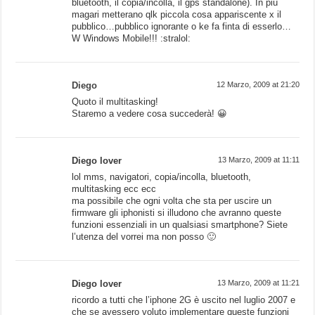
bluetooth, il copia/incolla, il gps standalone). In più
magari metterano qlk piccola cosa appariscente x il
pubblico…pubblico ignorante o ke fa finta di esserlo…
W Windows Mobile!!! :stralol:
Diego
12 Marzo, 2009 at 21:20
Quoto il multitasking!
Staremo a vedere cosa succederà! 😀
Diego lover
13 Marzo, 2009 at 11:11
lol mms, navigatori, copia/incolla, bluetooth,
multitasking ecc ecc
ma possibile che ogni volta che sta per uscire un
firmware gli iphonisti si illudono che avranno queste
funzioni essenziali in un qualsiasi smartphone? Siete
l’utenza del vorrei ma non posso 🙂
Diego lover
13 Marzo, 2009 at 11:21
ricordo a tutti che l’iphone 2G è uscito nel luglio 2007 e
che se avessero voluto implementare queste funzioni