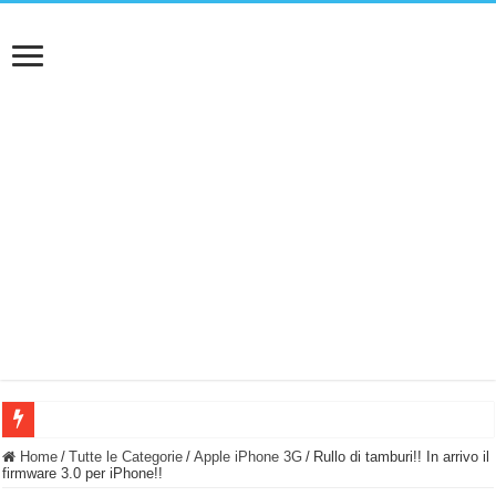
BASTA FATICARE! Questo robot tagliaerba lo appoggi e fa tutto lui! (Senza cav
Home
/
Tutte le Categorie
/
Apple iPhone 3G
/
Rullo di tamburi!! In arrivo il
firmware 3.0 per iPhone!!
PULISCE e SI SVUOTA DA SOLA! UWANT V600: Aspirapolvere senza fili con