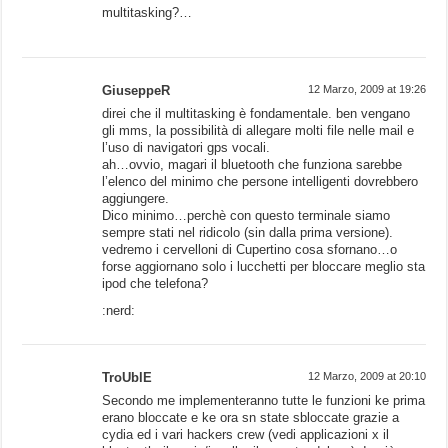
multitasking?…
GiuseppeR
12 Marzo, 2009 at 19:26
direi che il multitasking è fondamentale. ben vengano
gli mms, la possibilità di allegare molti file nelle mail e
l’uso di navigatori gps vocali.
ah…ovvio, magari il bluetooth che funziona sarebbe
l’elenco del minimo che persone intelligenti dovrebbero
aggiungere.
Dico minimo…perchè con questo terminale siamo
sempre stati nel ridicolo (sin dalla prima versione).
vedremo i cervelloni di Cupertino cosa sfornano…o
forse aggiornano solo i lucchetti per bloccare meglio sta
ipod che telefona?
:nerd:
TroUblE
12 Marzo, 2009 at 20:10
Secondo me implementeranno tutte le funzioni ke prima
erano bloccate e ke ora sn state sbloccate grazie a
cydia ed i vari hackers crew (vedi applicazioni x il