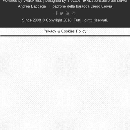
Powered by
WordPress
| Designed by
TieLabs
iRREsponsabile del server
Andrea Baccega Il padrone della baracca Diego Cervia
Since 2008 © Copyright 2018, Tutti i diritti riservati.
Privacy & Cookies Policy