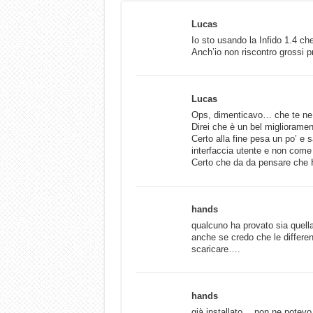
Lucas
Io sto usando la Infido 1.4 ch
Anch’io non riscontro grossi p
Lucas
Ops, dimenticavo… che te ne 
Direi che è un bel miglioramento
Certo alla fine pesa un po’ e
interfaccia utente e non come 
Certo che da da pensare che H
hands
qualcuno ha provato sia quella 
anche se credo che le differen
scaricare….
hands
già installato… non ne potevo