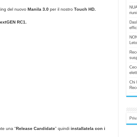
NUAS
ting del nuovo
Manila 3.0
per il nostro
Touch HD.
riun
extGEN RC1.
Dash
effi
NON
Let
Rece
susp
Ceco
elet
Chi 
Rece
Priv
te una “
Release Candidate
” quindi
installatela con i