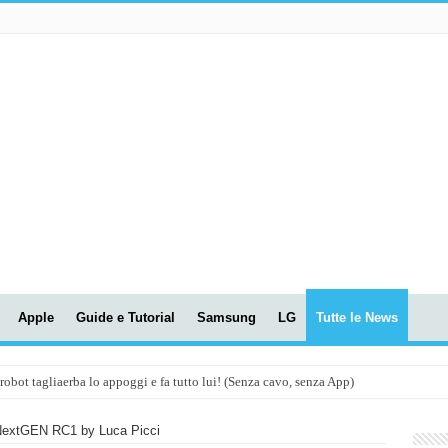
Apple
Guide e Tutorial
Samsung
LG
Tutte le News
t tagliaerba lo appoggi e fa tutto lui! (Senza cavo, senza App)
OLA! UWANT V600: Aspirapolvere senza fili con LASER VERDE!
extGEN RC1 by Luca Picci
assunti AI per le tue riunioni e lezioni universitarie