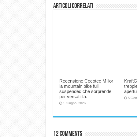
Articoli correlati
Recensione Cecotec Millor :
KraftG
la mountain bike full
trepp
suspended che sorprende
apertu
per versatilità.
5 Gen
1 Giugno, 2026
12 comments