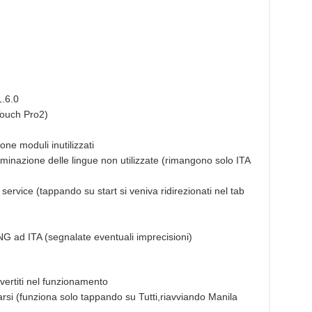
.6.0
Touch Pro2)
ne moduli inutilizzati
nazione delle lingue non utilizzate (rimangono solo ITA
service (tappando su start si veniva ridirezionati nel tab
G ad ITA (segnalate eventuali imprecisioni)
nvertiti nel funzionamento
rsi (funziona solo tappando su Tutti,riavviando Manila