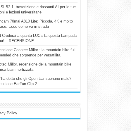
I B2-1: trascrizione e riassunti AI per le tue
ioni e lezioni universitarie
cam 70mai A810 Lite: Piccola, 4K e molto
cace. Ecco come va in strada
 Crederai a quanta LUCE fa questa Lampada
our! – RECENSIONE
nsione Cecotec Millor : la mountain bike full
ended che sorprende per versatilità.
tec Millor, recensione della mountain bike
trica biammortizzata.
l’ha detto che gli Open-Ear suonano male?
nsione EarFun Clip 2
acy Policy