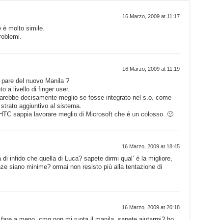
16 Marzo, 2009 at 11:17
e è molto simile.
roblemi.
16 Marzo, 2009 at 11:19
pare del nuovo Manila ?
 a livello di finger user.
 sarebbe decisamente meglio se fosse integrato nel s.o. come
strato aggiuntivo al sistema.
TC sappia lavorare meglio di Microsoft che è un colosso. 🙁
16 Marzo, 2009 at 18:45
di infido che quella di Luca? sapete dirmi qual’ è la migliore,
ze siano minime? ormai non resisto più alla tentazione di
16 Marzo, 2009 at 20:18
 fare a meno, cmq non mi ruota il manila, sapete aiutarmi? ho