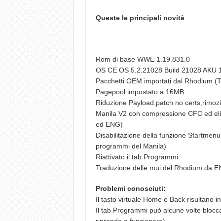
Queste le principali novità
Rom di base WWE 1.19.831.0
OS CE OS 5.2.21028 Build 21028 AKU 1
Pacchetti OEM importati dal Rhodium (
Pagepool impostato a 16MB
Riduzione Payload,patch no certs,rimozio
Manila V2 con compressione CFC ed elimi
ed ENG)
Disabilitazione della funzione Startmenu 
programmi del Manila)
Riattivato il tab Programmi
Traduzione delle mui del Rhodium da EN
Problemi conosciuti:
Il tasto virtuale Home e Back risultano i
Il tab Programmi può alcune volte blocca