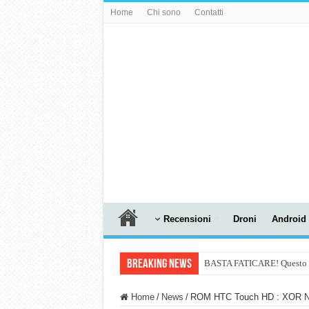
Home
Chi sono
Contatti
Recensioni
Droni
Android
Breaking News
BASTA FATICARE! Questo robo
PULISCE e SI SVUOTA DA S
Home
/
News
/
ROM HTC Touch HD : XOR N
NUASI B2-1: trascrizione e ri