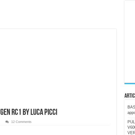
ccola, 4K e molto efficace. Ecco come va in strada
CE fa questa Lampada Letour! – RECENSIONE
della mountain bike elettrica biammortizzata.
n-Ear suonano male? Recensione EarFun Clip 2
i un semplice vetro temperato!
 su SOS, sicurezza e controllo da remoto.
cus su SOS e comandi da remoto
Artic
BAST
GEN RC1 by Luca Picci
appo
PUL
12 Comments
V600
VER