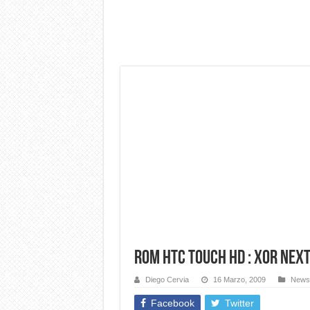
Dashcam 70mai A810 Lite: Pi
NON Crederai a quanta LU
Cecotec Millor, recensione 
Chi l’ha detto che gli Ope
BENKS OMNIWARRIOR: Più d
Brondi Amico Vero 4G: Focus
Brondi Amico VERO 4G : Fo
ROM HTC Touch HD : XOR Next
Diego Cervia
16 Marzo, 2009
News
Facebook
Twitter