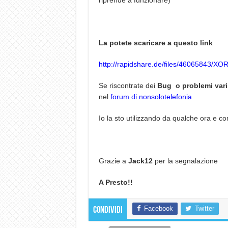
riprende a funzionare)
La potete scaricare a questo link
http://rapidshare.de/files/46065843/X
Se riscontrate dei
Bug o problemi vari
nel
forum di nonsolotelefonia
Io la sto utilizzando da qualche ora e com
Grazie a
Jack12
per la segnalazione
A Presto!!
Facebook
Twitter
Condividi