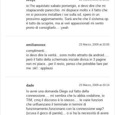
io l’ho aquistato sabato pomerigio, e devo dire che mi
stapiacendo parecchio. mi dispiace molto x il fatto che
nn si possono installare i sw sulla sd, spero in un
prossimo aggiornamento. Sarà anche che il sistema op.
è tutto da scoprire, ma ai veri appassionati mi sento
prorio di consigliarlo… :yeah
emilianoxxx
23 Marzo, 2009 at 20:05
complimenti…
io devo dire la verità…sono molto attratto da android….
però il fatto della schermata iniziale divisa in 3 pagine
non mi piace…per il resto, penso che potrebbe fare per
me :ok!: :applausi
dade
23 Marzo, 2009 at 20:14
Io avrei una domanda Diego sul fatto della
connessione…. mi sembra che tu abbia vodafone, io
TIM, cmq il discorso è lo stesso…. le varie funzioni
che unfluenzano il terminale in termini di
funzionamento,funzionano con la connessione wap?
(scusa il gioco di parole)… o si ha la necessità di avere