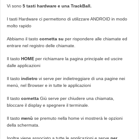
Vi sono
5 tasti hardware e una TrackBall.
I tasti Hardware ci permettono di utilizzare ANDROID in modo
molto rapido
Abbiamo il tasto
cornetta su
per rispondere alle chiamate ed
entrare nel registro delle chiamate.
Il tasto
HOME
per richiamare la pagina principale ed uscire
dalle applicazioni
Il tasto
indietro
vi serve per indietreggiare di una pagine nei
menù, nel Browser e in tutte le applicazioni
Il tasto
cornetta
Giù serve per chiudere una chiamata,
bloccare il display e spegnere il terminale.
Il tasto
menù
se premuto nella home vi mostrerà le opzioni
della schermata.
Inoltre viene associato a tutte le applicazioni e serve
per