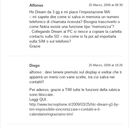
Alfonso
25 Marzo, 2009 at 08:30
Ho Dream da 3 gg e mi piace l’impostazione MA:
– mi sapete dire come si salva in memoria un numero
telefonico di chiamata ricevuta? Bisogna trascriverlo o
come Nokia esiste una funzione tipo “memorizza”?
. Collegando Dream al PC si riesce a copiare la cartella
contacts sulla SD – ma come si fa poi ad importarla
sulla SIM o sul telefono?
Grazie
Diego
25 Marzo, 2009 at 19:26
alfonso : devi tenere premuto sul display e vedrai che ti
apparirà un menù con varie scelte, tra cui salva nei
contatti!!
Per adesso, grazie a TIM tutte le funzioni della rubrica
sono bloccate..
Leggi QUI..
http://www.tecnophone.it/2009/03/25/htc-dream-g1-by-
tim-impossibile-sincronizzare-i-contatti-e-il-
calendarioringraziamo-tim/