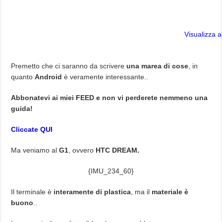
Visualizza 
Premetto che ci saranno da scrivere
una marea di cose
, in
quanto
Android
è veramente interessante..
Abbonatevi ai miei FEED e non vi perderete nemmeno una
guida!
Cliccate QUI
Ma veniamo al
G1
, ovvero
HTC DREAM.
{IMU_234_60}
Il terminale è
interamente di plastica
, ma il
materiale è
buono
..