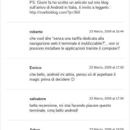
PS: Giorni fa ho scritto un articolo sul mio blog
sull’arrivo di Android in Italia, ti invito a leggerlo :
http://marbioblog.com/?p=364
roberto
23 Marzo, 2009 at 16:44
che vuol dire “senza una tariffa dedicata alla
navigazione web il terminale è inutilizzabile?”…non si
possono installare le applicazioni tramite il computer?
Enrico
23 Marzo, 2009 at 17:00
che bello, android mi attira, penso xò di aspettare il
magic prima di decidere 🙂
salvatore
23 Marzo, 2009 at 17:06
bella recensione, mi stai facendo piacere questo
terminale, cmq bello android!
Arbyz
23 Marzo, 2009 at 18:58