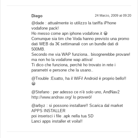
Diego
24 Marzo, 2009 at 09:20
@dade : attualmente io utilizzo la tariffa iPhone
vodafone pack!
Ho messo come apn iphone.vodafone.it 😀
Comunque sia tim che Voda hanno previsto una promo
dati WEB da 3€ settimanali con un bundle dati di
500MB.
Secondo me via WAP funziona.. bisognerebbe provare!
ma non ho la vodafone wap attiva!
Ti dico che funziona, perchè ho trovato in rete i
parametri e persone che la usano..
@Trouble :Esatto, ha il WiFi! Android è proprio bello!!
😀
@Stefano : per adesso ce n’è solo uno, AndNav2
http://www.andnav.org/
lo proverò!
@arbyz : si possono installare!! Scarica dal market
APPS INSTALLER
poi inserisci i file .apk nella tua SD
Lanci apps installer et voila!!