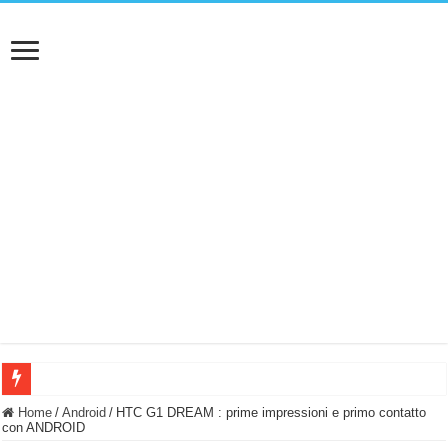
BASTA FATICARE! Questo robot tagliaerba lo appoggi e fa tutto lui! (Senza cav
Home
/
Android
/
HTC G1 DREAM : prime impressioni e primo contatto
con ANDROID
PULISCE e SI SVUOTA DA SOLA! UWANT V600: Aspirapolvere senza fili con