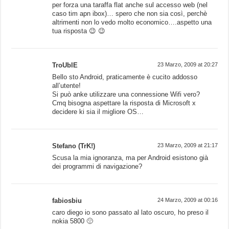
per forza una taraffa flat anche sul accesso web (nel
caso tim apn ibox)… spero che non sia così, perchè
altrimenti non lo vedo molto economico….aspetto una
tua risposta 😉 😉
TroUblE
23 Marzo, 2009 at 20:27
Bello sto Android, praticamente è cucito addosso
all’utente!
Si può anke utilizzare una connessione Wifi vero?
Cmq bisogna aspettare la risposta di Microsoft x
decidere ki sia il migliore OS…
Stefano (TrK!)
23 Marzo, 2009 at 21:17
Scusa la mia ignoranza, ma per Android esistono già
dei programmi di navigazione?
fabiosbiu
24 Marzo, 2009 at 00:16
caro diego io sono passato al lato oscuro, ho preso il
nokia 5800 🙁