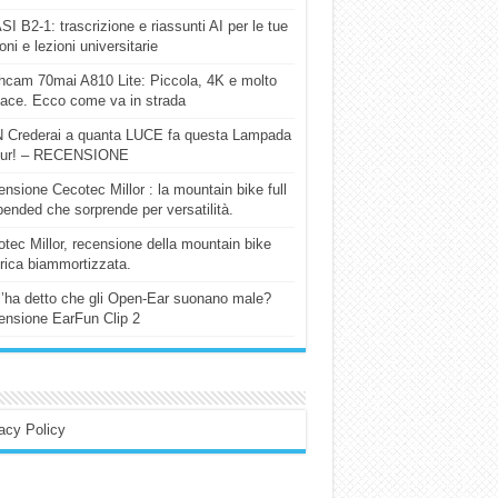
I B2-1: trascrizione e riassunti AI per le tue
ioni e lezioni universitarie
cam 70mai A810 Lite: Piccola, 4K e molto
cace. Ecco come va in strada
 Crederai a quanta LUCE fa questa Lampada
our! – RECENSIONE
nsione Cecotec Millor : la mountain bike full
ended che sorprende per versatilità.
tec Millor, recensione della mountain bike
trica biammortizzata.
l’ha detto che gli Open-Ear suonano male?
nsione EarFun Clip 2
acy Policy