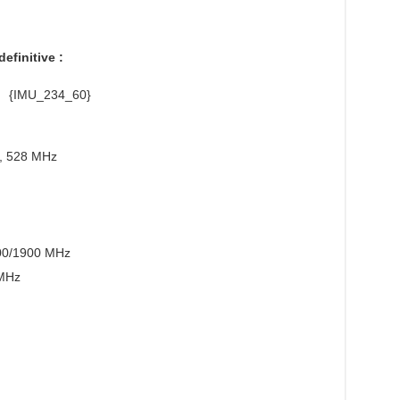
definitive :
{IMU_234_60}
 528 MHz
00/1900 MHz
MHz