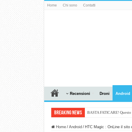
Home
Chi sono
Contatti
Recensioni
Droni
Android
Breaking News
BASTA FATICARE! Questo robo
PULISCE e SI SVUOTA DA S
Home
/
Android
/
HTC Magic : OnLine il sito 
NUASI B2-1: trascrizione e ri