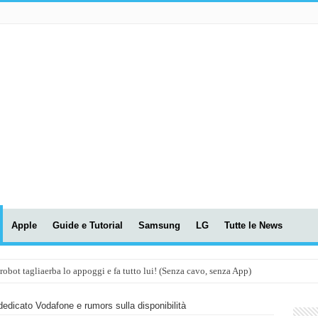
Apple
Guide e Tutorial
Samsung
LG
Tutte le News
t tagliaerba lo appoggi e fa tutto lui! (Senza cavo, senza App)
OLA! UWANT V600: Aspirapolvere senza fili con LASER VERDE!
dedicato Vodafone e rumors sulla disponibilità
assunti AI per le tue riunioni e lezioni universitarie