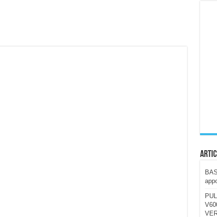
ccola, 4K e molto efficace. Ecco come va in strada
CE fa questa Lampada Letour! – RECENSIONE
della mountain bike elettrica biammortizzata.
n-Ear suonano male? Recensione EarFun Clip 2
i un semplice vetro temperato!
 su SOS, sicurezza e controllo da remoto.
cus su SOS e comandi da remoto
Artic
BAST
appo
PUL
V600
VER