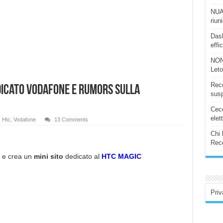
NUAS
riun
Dash
effi
NON
Let
Rece
edicato Vodafone e rumors sulla
susp
Ceco
elet
,
Htc
,
Vodafone
13 Comments
Chi 
Rece
e crea un
mini sito
dedicato al
HTC MAGIC
Priv