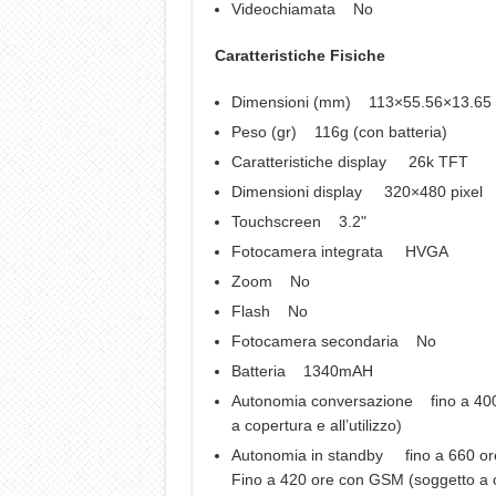
Videochiamata No
Caratteristiche Fisiche
Dimensioni (mm) 113×55.56×13.65
Peso (gr) 116g (con batteria)
Caratteristiche display 26k TFT
Dimensioni display 320×480 pixel
Touchscreen 3.2"
Fotocamera integrata HVGA
Zoom No
Flash No
Fotocamera secondaria No
Batteria 1340mAH
Autonomia conversazione fino a 400
a copertura e all’utilizzo)
Autonomia in standby fino a 660 
Fino a 420 ore con GSM (soggetto a cop