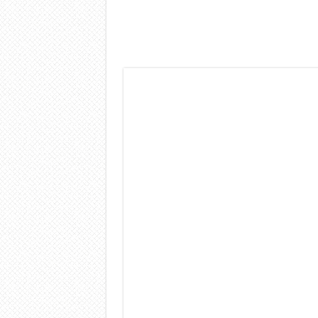
Dashcam 70mai A810 Lite: Pi
NON Crederai a quanta LU
Cecotec Millor, recensione 
Chi l’ha detto che gli Ope
BENKS OMNIWARRIOR: Più d
Brondi Amico Vero 4G: Focus
Brondi Amico VERO 4G : Fo