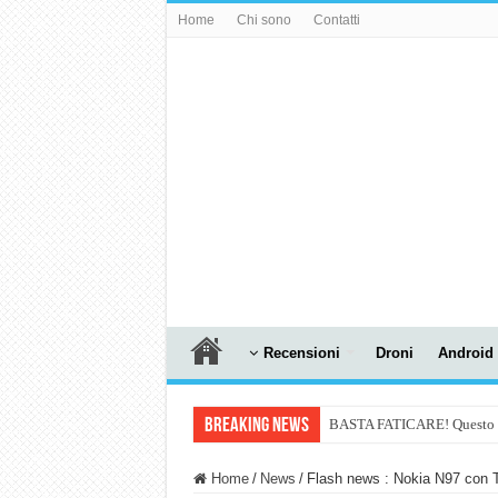
Home
Chi sono
Contatti
Recensioni
Droni
Android
Breaking News
BASTA FATICARE! Questo robo
PULISCE e SI SVUOTA DA S
Home
/
News
/
Flash news : Nokia N97 con 
NUASI B2-1: trascrizione e ri