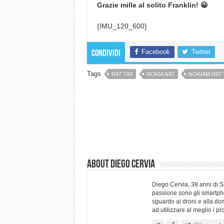
Grazie mille al solito Franklin! 😀
{IMU_120_600}
Facebook
Twitter
Condividi
Tags
N97 TIM
NOKIA N97
NOKIAM N97 
About Diego Cervia
Diego Cervia, 38 anni di 
passione sono gli smartpho
sguardo ai droni e alla do
ad utilizzare al meglio i p