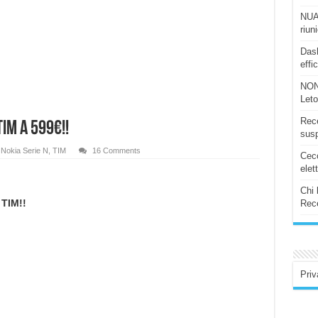
NUAS
riun
Dash
effi
NON
Let
Rece
IM a 599€!!
susp
,
Nokia Serie N
,
TIM
16 Comments
Ceco
elet
Chi 
i
TIM!!
Rece
Priv