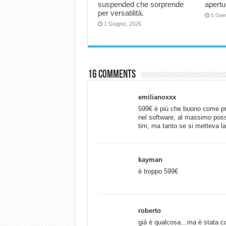
suspended che sorprende
apertu
per versatilità.
5 Gen
1 Giugno, 2026
16 comments
emilianoxxx
599€ è più che buono come pre
nel software, al massimo pos
tim, ma tanto se si metteva l
kayman
è troppo 599€
roberto
già è qualcosa…ma è stata co