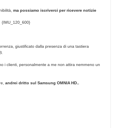
ibilità,
ma possiamo iscriverci per ricevere notizie
{IMU_120_600}
orrenza, giustificato dalla presenza di una tastiera
B.
o i clienti, personalmente a me non attira nemmeno un
re,
andrei dritto sul Samsung OMNIA HD..