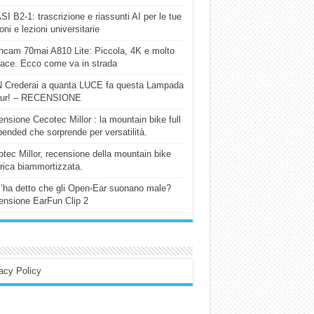
I B2-1: trascrizione e riassunti AI per le tue
ioni e lezioni universitarie
cam 70mai A810 Lite: Piccola, 4K e molto
cace. Ecco come va in strada
 Crederai a quanta LUCE fa questa Lampada
our! – RECENSIONE
nsione Cecotec Millor : la mountain bike full
ended che sorprende per versatilità.
tec Millor, recensione della mountain bike
trica biammortizzata.
l’ha detto che gli Open-Ear suonano male?
nsione EarFun Clip 2
acy Policy