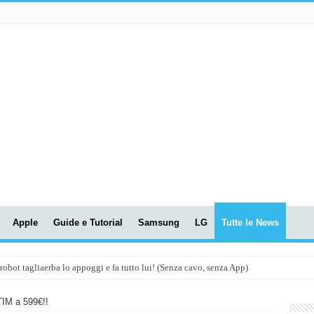
Apple
Guide e Tutorial
Samsung
LG
Tutte le News
t tagliaerba lo appoggi e fa tutto lui! (Senza cavo, senza App)
OLA! UWANT V600: Aspirapolvere senza fili con LASER VERDE!
TIM a 599€!!
assunti AI per le tue riunioni e lezioni universitarie