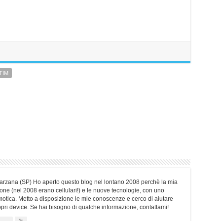
TIM
Sarzana (SP) Ho aperto questo blog nel lontano 2008 perchè la mia
ne (nel 2008 erano cellulari!) e le nuove tecnologie, con uno
motica. Metto a disposizione le mie conoscenze e cerco di aiutare
ropri device. Se hai bisogno di qualche informazione, contattami!