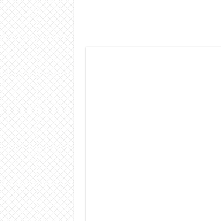
Dashcam 70mai A810 Lite: Pi
NON Crederai a quanta LU
Cecotec Millor, recensione 
Chi l’ha detto che gli Ope
BENKS OMNIWARRIOR: Più d
Brondi Amico Vero 4G: Focus
Brondi Amico VERO 4G : Fo