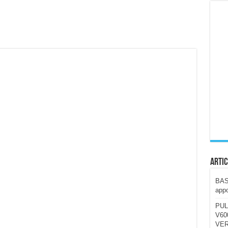
ccola, 4K e molto efficace. Ecco come va in strada
CE fa questa Lampada Letour! – RECENSIONE
della mountain bike elettrica biammortizzata.
n-Ear suonano male? Recensione EarFun Clip 2
i un semplice vetro temperato!
 su SOS, sicurezza e controllo da remoto.
cus su SOS e comandi da remoto
Artic
BAST
appo
PUL
V600
VER