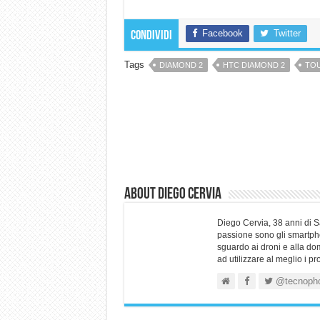
Facebook
Twitter
Condividi
Tags
DIAMOND 2
HTC DIAMOND 2
TO
About Diego Cervia
Diego Cervia, 38 anni di 
passione sono gli smartpho
sguardo ai droni e alla do
ad utilizzare al meglio i p
@tecnoph