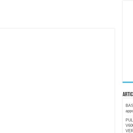
ccola, 4K e molto efficace. Ecco come va in strada
CE fa questa Lampada Letour! – RECENSIONE
della mountain bike elettrica biammortizzata.
n-Ear suonano male? Recensione EarFun Clip 2
i un semplice vetro temperato!
 su SOS, sicurezza e controllo da remoto.
cus su SOS e comandi da remoto
Artic
BAST
appo
PUL
V600
VER