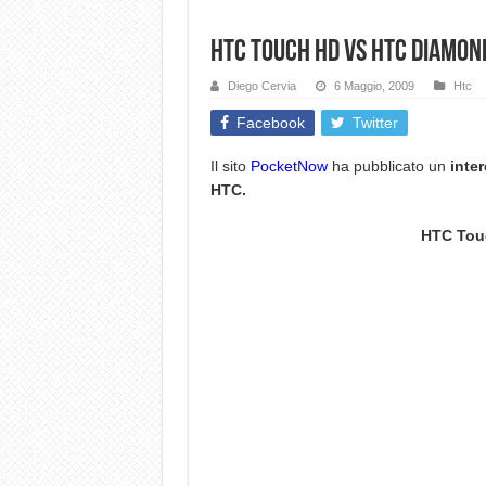
HTC Touch HD Vs HTC Diamond 
Diego Cervia
6 Maggio, 2009
Htc
Facebook
Twitter
Il sito
PocketNow
ha pubblicato un
inte
HTC.
HTC Tou