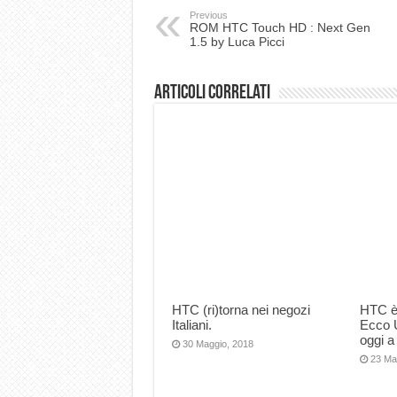
Previous
ROM HTC Touch HD : Next Gen
1.5 by Luca Picci
Articoli correlati
HTC (ri)torna nei negozi
HTC è 
Italiani.
Ecco U
oggi a
30 Maggio, 2018
23 Ma