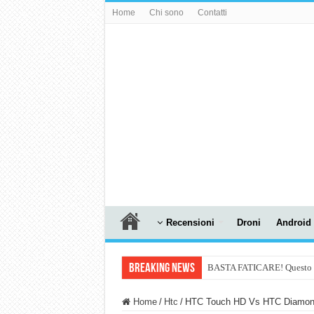
Home
Chi sono
Contatti
Recensioni
Droni
Android
Breaking News
BASTA FATICARE! Questo robo
PULISCE e SI SVUOTA DA S
Home
/
Htc
/
HTC Touch HD Vs HTC Diamond 2
NUASI B2-1: trascrizione e ri