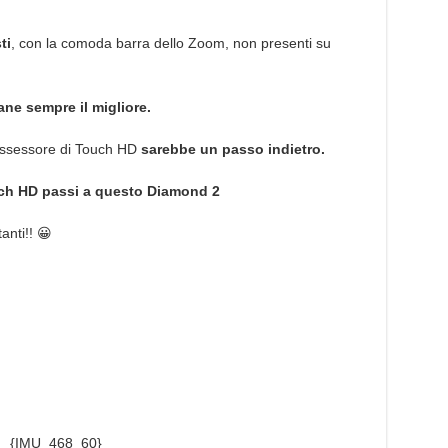
ti
, con la comoda barra dello Zoom, non presenti su
ne sempre il migliore.
ossessore di Touch HD
sarebbe un passo indietro.
ch HD passi a questo Diamond 2
nti!! 😀
{IMU_468_60}