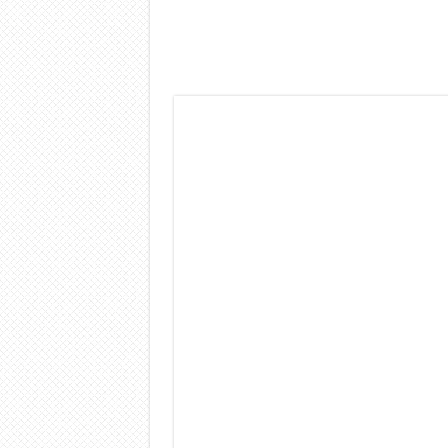
Dashcam 70mai A810 Lite: Pi
NON Crederai a quanta LU
Cecotec Millor, recensione 
Chi l’ha detto che gli Ope
BENKS OMNIWARRIOR: Più d
Brondi Amico Vero 4G: Focus
Brondi Amico VERO 4G : Fo