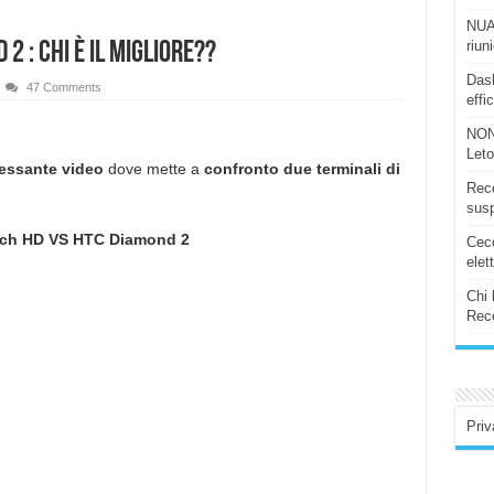
NUAS
riun
2 : chi è il migliore??
Dash
47 Comments
effi
NON
Let
ressante video
dove mette a
confronto
due terminali di
Rece
susp
ch HD VS HTC Diamond 2
Ceco
elet
Chi 
Rece
Priv