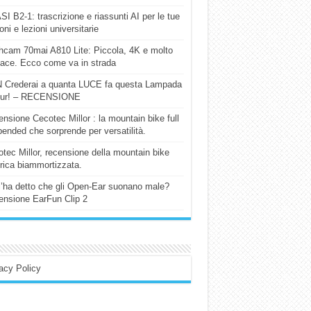
I B2-1: trascrizione e riassunti AI per le tue
ioni e lezioni universitarie
cam 70mai A810 Lite: Piccola, 4K e molto
cace. Ecco come va in strada
 Crederai a quanta LUCE fa questa Lampada
our! – RECENSIONE
nsione Cecotec Millor : la mountain bike full
ended che sorprende per versatilità.
tec Millor, recensione della mountain bike
trica biammortizzata.
l’ha detto che gli Open-Ear suonano male?
nsione EarFun Clip 2
acy Policy