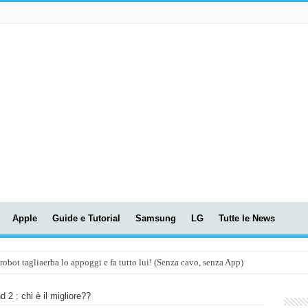
Apple
Guide e Tutorial
Samsung
LG
Tutte le News
t tagliaerba lo appoggi e fa tutto lui! (Senza cavo, senza App)
OLA! UWANT V600: Aspirapolvere senza fili con LASER VERDE!
 : chi è il migliore??
assunti AI per le tue riunioni e lezioni universitarie