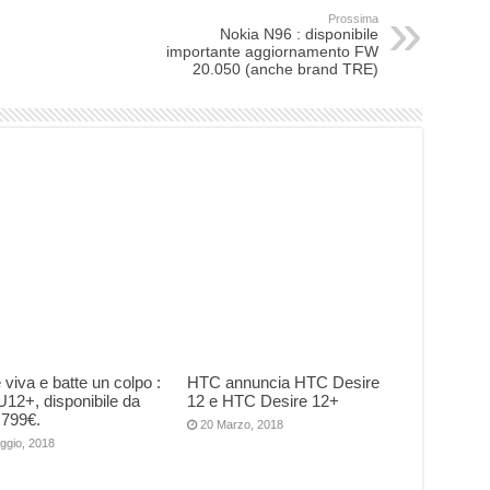
Prossima
Nokia N96 : disponibile
importante aggiornamento FW
20.050 (anche brand TRE)
viva e batte un colpo :
HTC annuncia HTC Desire
12+, disponibile da
12 e HTC Desire 12+
 799€.
20 Marzo, 2018
ggio, 2018