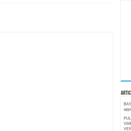
ccola, 4K e molto efficace. Ecco come va in strada
CE fa questa Lampada Letour! – RECENSIONE
della mountain bike elettrica biammortizzata.
n-Ear suonano male? Recensione EarFun Clip 2
i un semplice vetro temperato!
 su SOS, sicurezza e controllo da remoto.
cus su SOS e comandi da remoto
Artic
BAST
appo
PUL
V600
VER