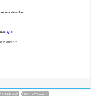
gressive download
ware
QUI
e vi sembra!
STORM 9500
STORM V 4.0.0.174