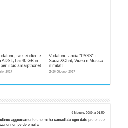
dafone, se sei cliente
Vodafone lancia “PASS” :
o ADSL, hai 40 GB in
Social&Chat, Video e Musica
 per il tuo smarpthone!
illimitati!
lio, 2017
26 Giugno, 2017
9 Maggio, 2009 at 01:50
’ultimo aggiornamento che mi ha cancellato ogni dato preferisco
zza di non perdere nulla