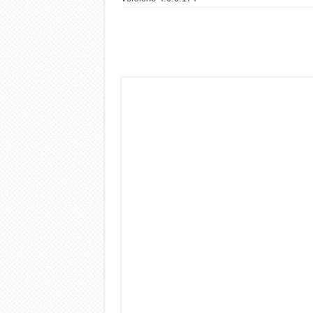
Dashcam 70mai A810 Lite: Pi
NON Crederai a quanta LU
Cecotec Millor, recensione 
Chi l’ha detto che gli Ope
BENKS OMNIWARRIOR: Più d
Brondi Amico Vero 4G: Focus
Brondi Amico VERO 4G : Fo