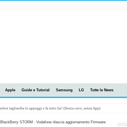
Apple
Guide e Tutorial
Samsung
LG
Tutte le News
t tagliaerba lo appoggi e fa tutto lui! (Senza cavo, senza App)
OLA! UWANT V600: Aspirapolvere senza fili con LASER VERDE!
BlackBerry STORM : Vodafone rilascia aggiornamento Firmware
assunti AI per le tue riunioni e lezioni universitarie