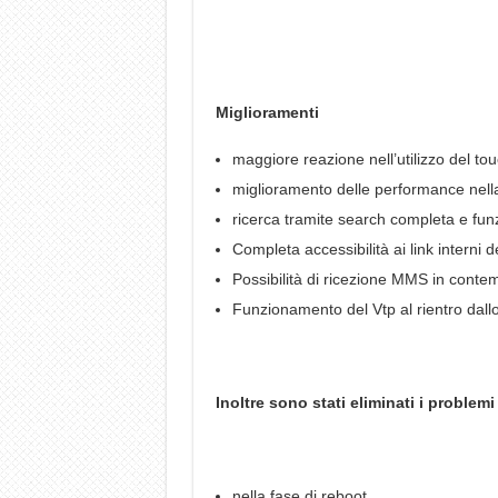
Miglioramenti
maggiore reazione nell’utilizzo del to
miglioramento delle performance nella 
ricerca tramite search completa e fun
Completa accessibilità ai link interni d
Possibilità di ricezione MMS in cont
Funzionamento del Vtp al rientro dallo
Inoltre sono stati eliminati i problemi
nella fase di reboot