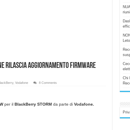
NUAS
riun
Dash
effi
NON
Let
Rece
susp
Ceco
ne rilascia aggiornamento Firmware
elet
Chi 
lackBerry
,
Vodafone
8 Comments
Rece
FW
per il
BlackBerry STORM
da parte di
Vodafone.
Priv