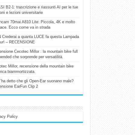
I B2-1: trascrizione e riassunti AI per le tue
ioni e lezioni universitarie
cam 70mai A810 Lite: Piccola, 4K e molto
cace. Ecco come va in strada
 Crederai a quanta LUCE fa questa Lampada
our! – RECENSIONE
nsione Cecotec Millor : la mountain bike full
ended che sorprende per versatilità.
tec Millor, recensione della mountain bike
trica biammortizzata.
l’ha detto che gli Open-Ear suonano male?
nsione EarFun Clip 2
acy Policy