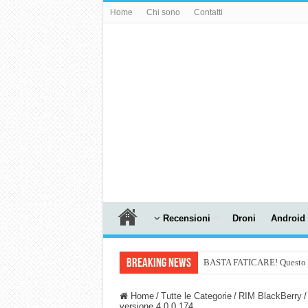
Home
Chi sono
Contatti
Recensioni
Droni
Android
Breaking News
BASTA FATICARE! Questo robo
PULISCE e SI SVUOTA DA S
Home
/
Tutte le Categorie
/
RIM BlackBerry
/
versione 4.0.0.174
NUASI B2-1: trascrizione e ri