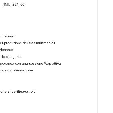
{IMU_234_60}
uch screen
riproduzione dei files multimediali
zionante
elle categorie
emporanea con una sessione Wap attiva
 stato di ibernazione
 che si verificavano :