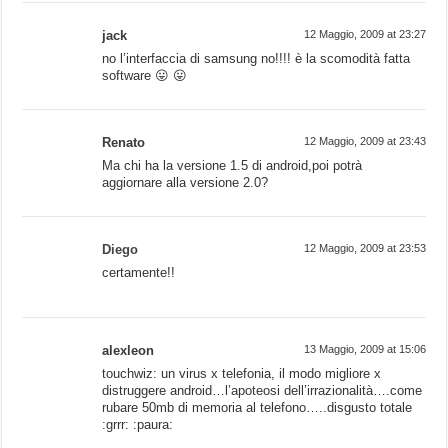
jack
12 Maggio, 2009 at 23:27
no l’interfaccia di samsung no!!!! è la scomodità fatta
software 😛 😛
Renato
12 Maggio, 2009 at 23:43
Ma chi ha la versione 1.5 di android,poi potrà
aggiornare alla versione 2.0?
Diego
12 Maggio, 2009 at 23:53
certamente!!
alexleon
13 Maggio, 2009 at 15:06
touchwiz: un virus x telefonia, il modo migliore x
distruggere android…l’apoteosi dell’irrazionalità….come
rubare 50mb di memoria al telefono…..disgusto totale
:grrr: :paura: