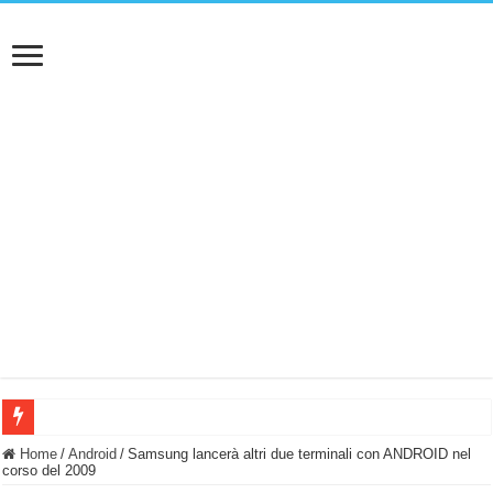
BASTA FATICARE! Questo robot tagliaerba lo appoggi e fa tutto lui! (Senza cav
Home
/
Android
/
Samsung lancerà altri due terminali con ANDROID nel
corso del 2009
PULISCE e SI SVUOTA DA SOLA! UWANT V600: Aspirapolvere senza fili con