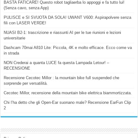
BASTA FATICARE! Questo robot tagliaerba lo appoggi e fa tutto lui!
(Senza cavo, senza App)
PULISCE e SI SVUOTA DA SOLA! UWANT V600: Aspirapolvere senza
fili con LASER VERDE!
NUASI B2-1: trascrizione e riassunti AI per le tue riunioni e lezioni
universitarie
Dashcam 70mai A810 Lite: Piccola, 4K e molto efficace. Ecco come va
in strada
NON Crederai a quanta LUCE fa questa Lampada Letour! –
RECENSIONE
Recensione Cecotec Millor : la mountain bike full suspended che
sorprende per versatilità.
Cecotec Millor, recensione della mountain bike elettrica biammortizzata.
Chi l’ha detto che gli Open-Ear suonano male? Recensione EarFun Clip
2