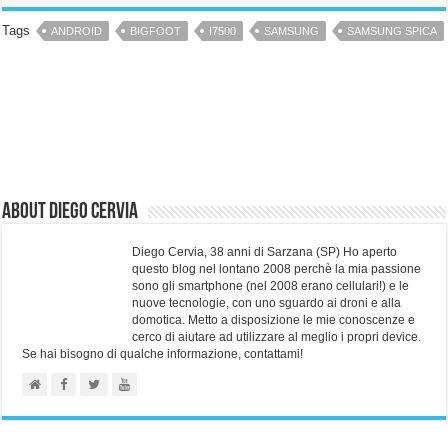
Tags
ANDROID
BIGFOOT
I7500
SAMSUNG
SAMSUNG SPICA
About Diego Cervia
Diego Cervia, 38 anni di Sarzana (SP) Ho aperto
questo blog nel lontano 2008 perchè la mia passione
sono gli smartphone (nel 2008 erano cellulari!) e le
nuove tecnologie, con uno sguardo ai droni e alla
domotica. Metto a disposizione le mie conoscenze e
cerco di aiutare ad utilizzare al meglio i propri device.
Se hai bisogno di qualche informazione, contattami!