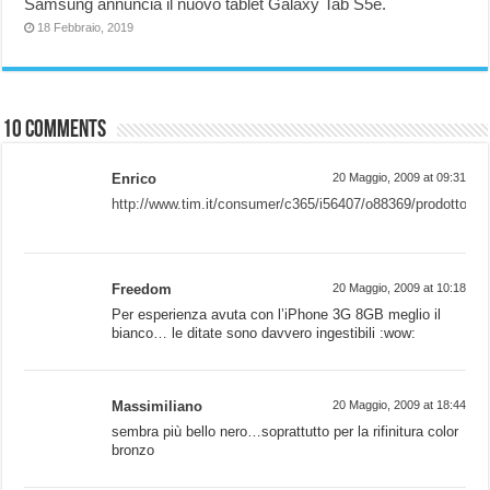
Samsung annuncia il nuovo tablet Galaxy Tab S5e.
18 Febbraio, 2019
10 comments
Enrico
20 Maggio, 2009 at 09:31
http://www.tim.it/consumer/c365/i56407/o88369/prodotto.do
Freedom
20 Maggio, 2009 at 10:18
Per esperienza avuta con l’iPhone 3G 8GB meglio il
bianco… le ditate sono davvero ingestibili :wow:
Massimiliano
20 Maggio, 2009 at 18:44
sembra più bello nero…soprattutto per la rifinitura color
bronzo