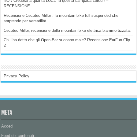
NON Crederai a quanta LUCE fa questa Lampada Letour! –
RECENSIONE
Recensione Cecotec Millor : la mountain bike full suspended che
sorprende per versatilità.
Cecotec Millor, recensione della mountain bike elettrica biammortizzata.
Chi l’ha detto che gli Open-Ear suonano male? Recensione EarFun Clip
2
Privacy Policy
Meta
Accedi
Feed dei contenuti