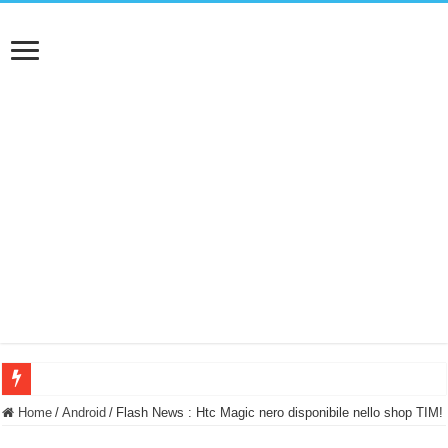
BASTA FATICARE! Questo robot tagliaerba lo appoggi e fa tutto lui! (Senza cav
Home
/
Android
/
Flash News : Htc Magic nero disponibile nello shop TIM!
PULISCE e SI SVUOTA DA SOLA! UWANT V600: Aspirapolvere senza fili con