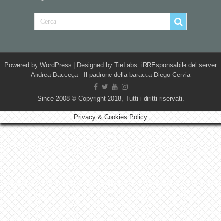
Powered by
WordPress
| Designed by
TieLabs
iRREsponsabile del server
Andrea Baccega Il padrone della baracca Diego Cervia
Since 2008 © Copyright 2018, Tutti i diritti riservati.
Privacy & Cookies Policy