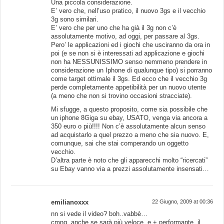
Una piccola considerazione.
E’ vero che, nell’uso pratico, il nuovo 3gs e il vecchio
3g sono similari.
E’ vero che per uno che ha già il 3g non c’è
assolutamente motivo, ad oggi, per passare al 3gs.
Pero’ le applicazioni ed i giochi che usciranno da ora in
poi (e se non si è interessati ad applicazione e giochi
non ha NESSUNISSIMO senso nemmeno prendere in
considerazione un Iphone di qualunque tipo) si porranno
come target ottimale il 3gs. Ed ecco che il vecchio 3g
perde completamente appetibilità per un nuovo utente
(a meno che non si trovino occasioni stracciate).
Mi sfugge, a questo proposito, come sia possibile che
un iphone 8Giga su ebay, USATO, venga via ancora a
350 euro o più!!!! Non c’è assolutamente alcun senso
ad acquistarlo a quel prezzo a meno che sia nuovo. E,
comunque, sai che stai comperando un oggetto
vecchio.
D’altra parte è noto che gli apparecchi molto “ricercati”
su Ebay vanno via a prezzi assolutamente insensati…
emilianoxxx
22 Giugno, 2009 at 00:36
nn si vede il video? boh..vabbè…
cmnq, anche se sarà più veloce, e + performante, il