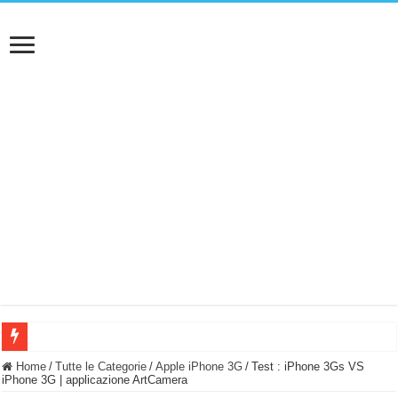
BASTA FATICARE! Questo robot tagliaerba lo appoggi e fa tutto lui! (Senza cav
Home
/
Tutte le Categorie
/
Apple iPhone 3G
/
Test : iPhone 3Gs VS
iPhone 3G | applicazione ArtCamera
PULISCE e SI SVUOTA DA SOLA! UWANT V600: Aspirapolvere senza fili con