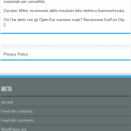
sorprende per versatilità.
Cecotec Millor, recensione della mountain bike elettrica biammortizzata.
Chi l’ha detto che gli Open-Ear suonano male? Recensione EarFun Clip
2
Privacy Policy
Meta
Accedi
Feed dei contenuti
Feed dei commenti
WordPress.org