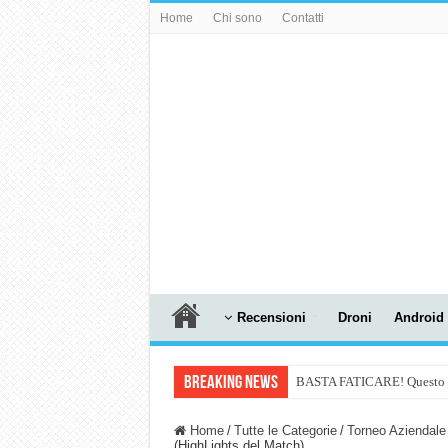
Home
Chi sono
Contatti
Recensioni
Droni
Android
Breaking News
BASTA FATICARE! Questo robo
PULISCE e SI SVUOTA DA S
Home
/
Tutte le Categorie
/
Torneo Aziendale
(HighLights del Match)
NUASI B2-1: trascrizione e ri