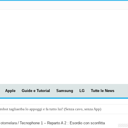
Apple
Guide e Tutorial
Samsung
LG
Tutte le News
t tagliaerba lo appoggi e fa tutto lui! (Senza cavo, senza App)
OLA! UWANT V600: Aspirapolvere senza fili con LASER VERDE!
 otomelara
/
Tecnophone 1 – Reparto A 2 : Esordio con sconfitta
assunti AI per le tue riunioni e lezioni universitarie