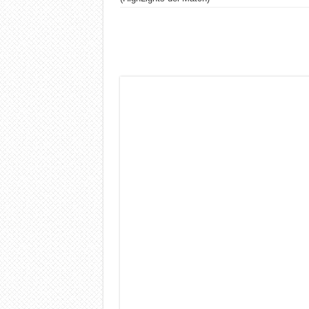
Dashcam 70mai A810 Lite: Pi
NON Crederai a quanta LU
Cecotec Millor, recensione 
Chi l’ha detto che gli Ope
BENKS OMNIWARRIOR: Più d
Brondi Amico Vero 4G: Focus
Brondi Amico VERO 4G : Fo