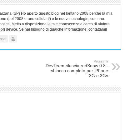
Sarzana (SP) Ho aperto questo blog nel lontano 2008 perchè la mia
ne (nel 2008 erano cellulari!) e le nuove tecnologie, con uno
motica. Metto a disposizione le mie conoscenze e cerco di aiutare
ropri device. Se hai bisogno di qualche informazione, contattami!
one
Prossima
DevTeam rilascia redSnow 0.8 :
sblocco completo per iPhone
3G e 3Gs