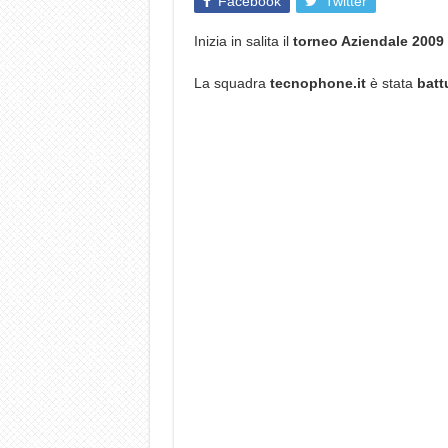
Facebook
Twitter
Inizia in salita il
torneo Aziendale 2009 
La squadra
tecnophone.it
è stata
batt