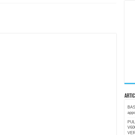
ccola, 4K e molto efficace. Ecco come va in strada
CE fa questa Lampada Letour! – RECENSIONE
della mountain bike elettrica biammortizzata.
n-Ear suonano male? Recensione EarFun Clip 2
i un semplice vetro temperato!
 su SOS, sicurezza e controllo da remoto.
cus su SOS e comandi da remoto
Artic
BAST
appo
PUL
V600
VER