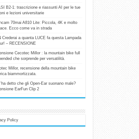
I B2-1: trascrizione e riassunti AI per le tue
ioni e lezioni universitarie
cam 70mai A810 Lite: Piccola, 4K e molto
cace. Ecco come va in strada
 Crederai a quanta LUCE fa questa Lampada
our! – RECENSIONE
nsione Cecotec Millor : la mountain bike full
ended che sorprende per versatilità.
tec Millor, recensione della mountain bike
trica biammortizzata.
l’ha detto che gli Open-Ear suonano male?
nsione EarFun Clip 2
acy Policy