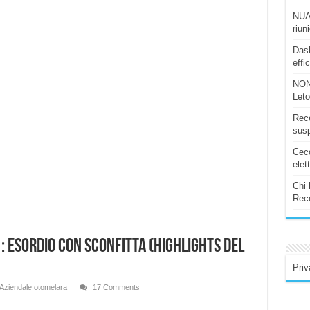
NUAS
riun
Dash
effi
NON
Let
Rece
susp
Ceco
elet
Chi 
Rece
: Esordio con sconfitta (HighLights del
Priv
Aziendale otomelara
17 Comments