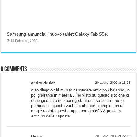
Samsung annuncia il nuovo tablet Galaxy Tab S5e.
18 Febbraio, 2019
6 comments
androidrulez
20 Luglio, 2009 at 15:13
ciao diego o chi mi puo rispondere anticipo che sono un
po ignorante in materia….ho visto su questo sito che ci
sono giochi come super g stant con su scritto free e
permesso…questo vuol dire che per esempio con un
magic rootato quest e app sono gratis??? grazie in
anticipo delle risposte
Diego
20 Luglio, 2009 at 22:13