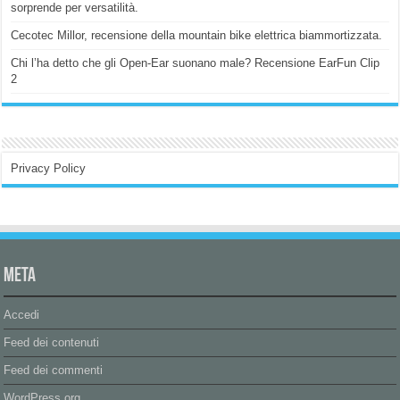
sorprende per versatilità.
Cecotec Millor, recensione della mountain bike elettrica biammortizzata.
Chi l’ha detto che gli Open-Ear suonano male? Recensione EarFun Clip
2
Privacy Policy
Meta
Accedi
Feed dei contenuti
Feed dei commenti
WordPress.org