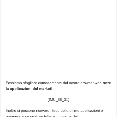
Possiamo sfogliare comodamente dal nostro browser web
tutte
la applicazioni del market!
{IMU_88_31}
Inoltre si possono ricevere i feed delle ultime applicazioni e
rimanere aggiornati su tutte le nuove uscite!