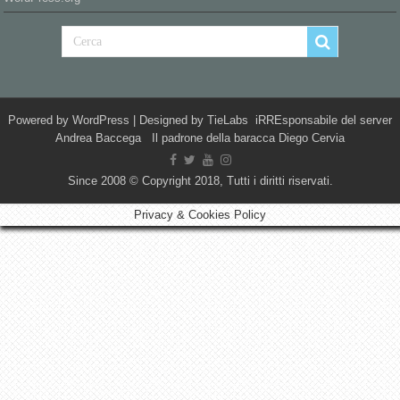
Powered by
WordPress
| Designed by
TieLabs
iRREsponsabile del server
Andrea Baccega Il padrone della baracca Diego Cervia
Since 2008 © Copyright 2018, Tutti i diritti riservati.
Privacy & Cookies Policy