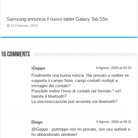
Samsung annuncia il nuovo tablet Galaxy Tab S5e.
18 Febbraio, 2019
16 comments
iGeppo
6 Agosto, 2009 at 03:33
Finalmente una buona notizia. Hai provato a vedere se
supporta il campo Note, campi contatti multipli e
immagini dei contatti?
Possibile inoltre l’invio di contatti nel formato *.vcf
tramite il bluetooth?
La sincronizzazione può avvenire via bluetooth?
Diego
6 Agosto, 2009 at 08:11
@iGeppo : purtroppo non ho provato, non uso outlook e
ho abbandonato windows!