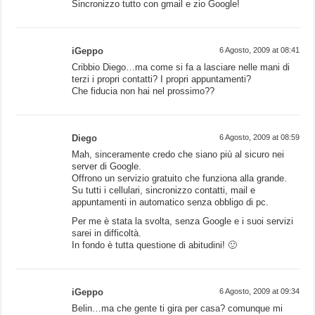
Sincronizzo tutto con gmail e zio Google!
iGeppo
6 Agosto, 2009 at 08:41
Cribbio Diego…ma come si fa a lasciare nelle mani di
terzi i propri contatti? I propri appuntamenti?
Che fiducia non hai nel prossimo??
Diego
6 Agosto, 2009 at 08:59
Mah, sinceramente credo che siano più al sicuro nei
server di Google.
Offrono un servizio gratuito che funziona alla grande.
Su tutti i cellulari, sincronizzo contatti, mail e
appuntamenti in automatico senza obbligo di pc.
Per me è stata la svolta, senza Google e i suoi servizi
sarei in difficoltà.
In fondo è tutta questione di abitudini! 🙂
iGeppo
6 Agosto, 2009 at 09:34
Belin…ma che gente ti gira per casa? comunque mi