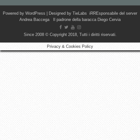
Powered by
WordPress
| Designed by
TieLabs
iRREsponsabile del server
Andrea Baccega Il padrone della baracca Diego Cervia
Since 2008 © Copyright 2018, Tutti i diritti riservati.
Privacy & Cookies Policy