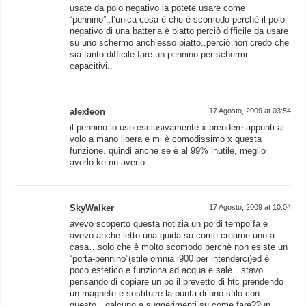
usate da polo negativo la potete usare come
“pennino”..l’unica cosa è che è scomodo perchè il polo
negativo di una batteria è piatto perciò difficile da usare
su uno schermo anch’esso piatto..perciò non credo che
sia tanto difficile fare un pennino per schermi
capacitivi..
alexleon
17 Agosto, 2009 at 03:54
il pennino lo uso esclusivamente x prendere appunti al
volo a mano libera e mi è comodissimo x questa
funzione. quindi anche se è al 99% inutile, meglio
averlo ke nn averlo
SkyWalker
17 Agosto, 2009 at 10:04
avevo scoperto questa notizia un po di tempo fa e
avevo anche letto una guida su come crearne uno a
casa…solo che è molto scomodo perchè non esiste un
“porta-pennino”(stile omnia i900 per intenderci)ed è
poco estetico e funziona ad acqua e sale…stavo
pensando di copiare un po il brevetto di htc prendendo
un magnete e sostituire la punta di uno stilo con
questo…qalcuno a suggerimenti su come fare??un