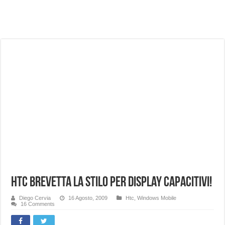
NUASI B2-1: trascrizione e riassunti AI per le tue riunioni e lezioni universitarie
Dashcam 70mai A810 Lite: Piccola, 4K e molto efficace. Ecco come va in strada
NON Crederai a quanta LUCE fa questa Lampada Letour! – RECENSIONE
Cecotec Millor, recensione della mountain bike elettrica biammortizzata.
Chi l’ha detto che gli Open-Ear suonano male? Recensione EarFun Clip 2
BENKS OMNIWARRIOR: Più di un semplice vetro temperato!
Brondi Amico Vero 4G: Focus su SOS, sicurezza e controllo da remoto.
Brondi Amico VERO 4G : Focus su SOS e comandi da remoto
HTC brevetta la stilo per display capacitivi!
Diego Cervia
16 Agosto, 2009
Htc
,
Windows Mobile
16 Comments