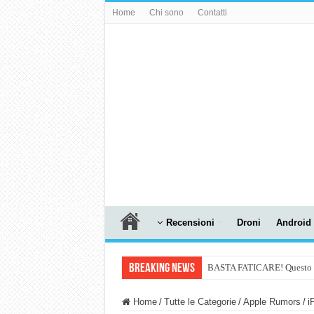
Home
Chi sono
Contatti
Recensioni
Droni
Android
Breaking News
BASTA FATICARE! Questo robo
PULISCE e SI SVUOTA DA S
Home
/
Tutte le Categorie
/
Apple Rumors
/
i
NUASI B2-1: trascrizione e ri