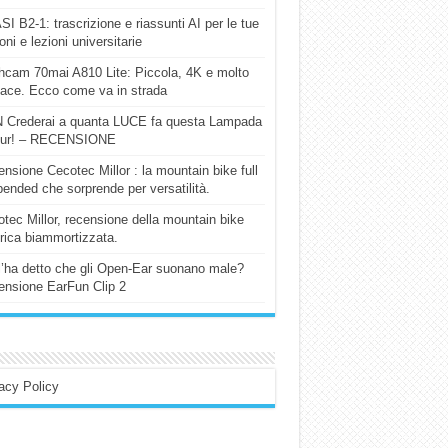
I B2-1: trascrizione e riassunti AI per le tue
ioni e lezioni universitarie
cam 70mai A810 Lite: Piccola, 4K e molto
cace. Ecco come va in strada
 Crederai a quanta LUCE fa questa Lampada
our! – RECENSIONE
nsione Cecotec Millor : la mountain bike full
ended che sorprende per versatilità.
tec Millor, recensione della mountain bike
trica biammortizzata.
l’ha detto che gli Open-Ear suonano male?
nsione EarFun Clip 2
acy Policy