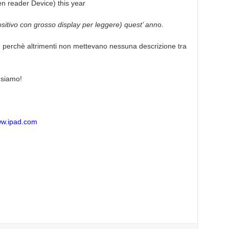
en reader Device) this year
sitivo con grosso display per leggere) quest’ ann
o.
a, perchè altrimenti non mettevano nessuna descrizione tra
i siamo!
ww.ipad.com