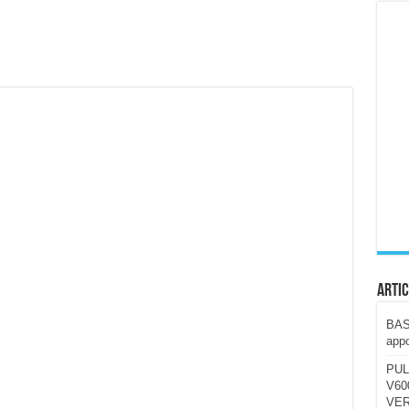
ccola, 4K e molto efficace. Ecco come va in strada
CE fa questa Lampada Letour! – RECENSIONE
della mountain bike elettrica biammortizzata.
n-Ear suonano male? Recensione EarFun Clip 2
i un semplice vetro temperato!
 su SOS, sicurezza e controllo da remoto.
cus su SOS e comandi da remoto
Artic
BAST
appo
PUL
V600
VER