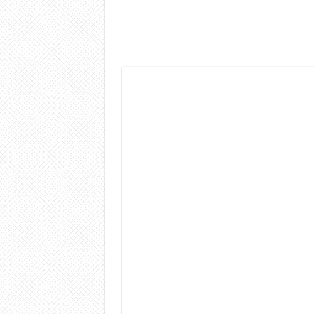
Dashcam 70mai A810 Lite: Pi
NON Crederai a quanta LU
Cecotec Millor, recensione 
Chi l’ha detto che gli Ope
BENKS OMNIWARRIOR: Più d
Brondi Amico Vero 4G: Focus
Brondi Amico VERO 4G : Fo