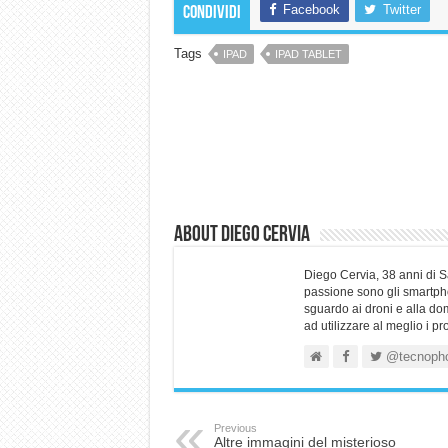
Facebook
Twitter
Condividi
Tags
IPAD
IPAD TABLET
About Diego Cervia
Diego Cervia, 38 anni di 
passione sono gli smartpho
sguardo ai droni e alla do
ad utilizzare al meglio i p
@tecnoph
Previous
Altre immagini del misterioso