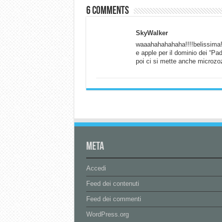
6 comments
SkyWalker
waaahahahahaha!!!!belissima!!
e apple per il dominio dei “Pa
poi ci si mette anche microzoz
Meta
Accedi
Feed dei contenuti
Feed dei commenti
WordPress.org