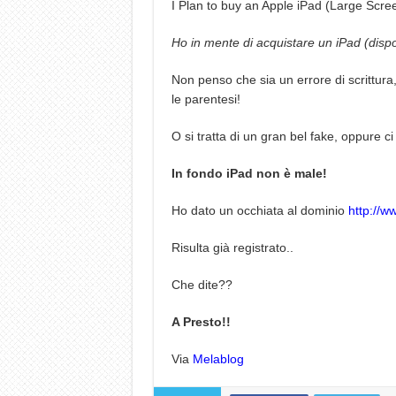
I Plan to buy an Apple iPad (Large Scre
Ho in mente di acquistare un iPad (dispo
Non penso che sia un errore di scrittur
le parentesi!
O si tratta di un gran bel fake, oppure c
In fondo iPad non è male!
Ho dato un occhiata al dominio
http://w
Risulta già registrato..
Che dite??
A Presto!!
Via
Melablog