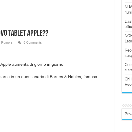
NUAS
riun
Dash
effi
ovo Tablet Apple??
NON
Let
e Rumors
6 Comments
Rece
susp
 Apple aumenta di giorno in giorno!
Ceco
elet
parso in un questionario di Barnes & Nobles, famosa
Chi 
Rece
Priv