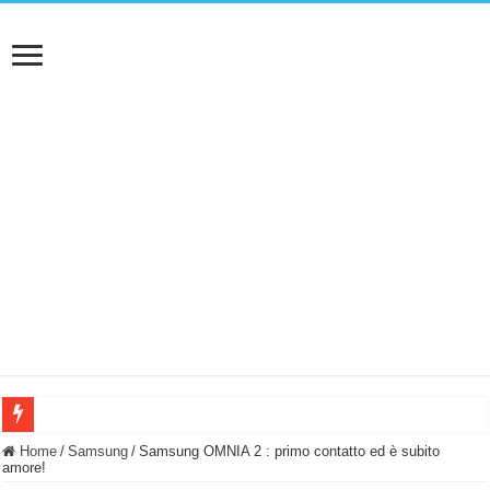
BASTA FATICARE! Questo robot tagliaerba lo appoggi e fa tutto lui! (Senza cav
Home
/
Samsung
/
Samsung OMNIA 2 : primo contatto ed è subito
amore!
PULISCE e SI SVUOTA DA SOLA! UWANT V600: Aspirapolvere senza fili con