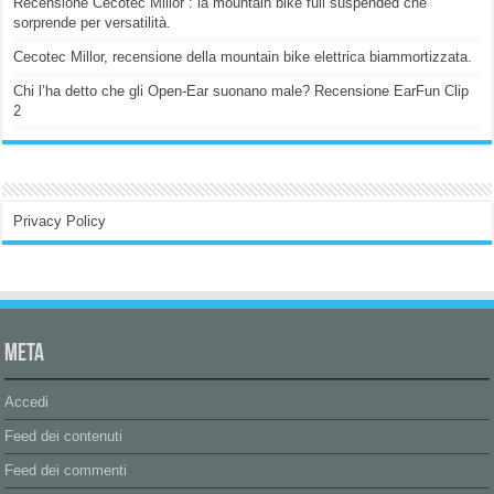
Recensione Cecotec Millor : la mountain bike full suspended che
sorprende per versatilità.
Cecotec Millor, recensione della mountain bike elettrica biammortizzata.
Chi l’ha detto che gli Open-Ear suonano male? Recensione EarFun Clip
2
Privacy Policy
Meta
Accedi
Feed dei contenuti
Feed dei commenti