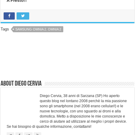
A Presto!!
Tags
SAMSUNG OMNIA 2. OMNIA 2
About Diego Cervia
Diego Cervia, 38 anni di Sarzana (SP) Ho aperto
questo blog nel lontano 2008 perchè la mia passione
sono gli smartphone (nel 2008 erano cellulari!) e le
nuove tecnologie, con uno sguardo ai droni e alla
domotica. Metto a disposizione le mie conoscenze e
cerco di aiutare ad utilizzare al meglio i propri device.
Se hai bisogno di qualche informazione, contattami!