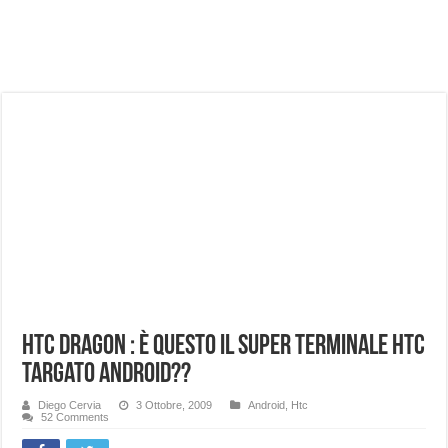
NUASI B2-1: trascrizione e riassunti AI per le tue riunioni e lezioni universitarie
Dashcam 70mai A810 Lite: Piccola, 4K e molto efficace. Ecco come va in strada
NON Crederai a quanta LUCE fa questa Lampada Letour! – RECENSIONE
Cecotec Millor, recensione della mountain bike elettrica biammortizzata.
Chi l’ha detto che gli Open-Ear suonano male? Recensione EarFun Clip 2
BENKS OMNIWARRIOR: Più di un semplice vetro temperato!
Brondi Amico Vero 4G: Focus su SOS, sicurezza e controllo da remoto.
Brondi Amico VERO 4G : Focus su SOS e comandi da remoto
HTC DRAGON : è questo il super terminale HTC
targato Android??
Diego Cervia
3 Ottobre, 2009
Android
,
Htc
52 Comments