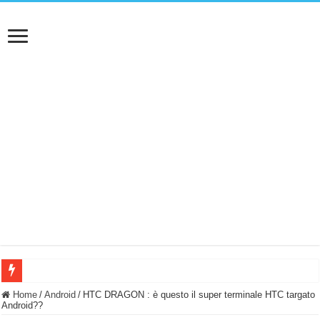
BASTA FATICARE! Questo robot tagliaerba lo appoggi e fa tutto lui! (Senza cav
Home
/
Android
/
HTC DRAGON : è questo il super terminale HTC targato
Android??
PULISCE e SI SVUOTA DA SOLA! UWANT V600: Aspirapolvere senza fili con