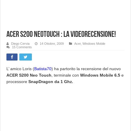
Acer S200 NeoTouch : La videorecensione!
Diego Cervia
14 Ottobre, 2009
Acer
,
Windows Mobile
15 Comments
L’ amico Loris (
Batista70
) ha partorito la recensione del nuovo
ACER S200 Neo Touch
, terminale con
Windows Mobile 6.5
e
processore
SnapDragon da 1 Ghz.