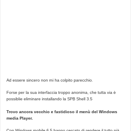
Ad essere sincero non mi ha colpito parecchio.
Forse per la sua interfaccia troppo anonima, che tutta via è
possiblie eliminare installando la SPB Shell 3.5
Trovo ancora vecchio e fastidioso il menù del Windows
media Player.
Con Windows mobile 6.5 hanno cercato di rendere il tutto pià