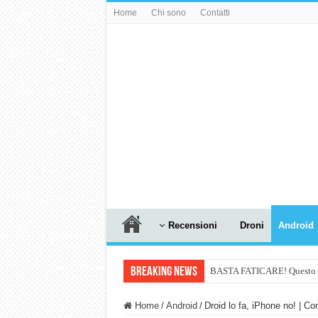
Home
Chi sono
Contatti
Recensioni
Droni
Android
Breaking News
BASTA FATICARE! Questo robo
PULISCE e SI SVUOTA DA S
Home
/
Android
/
Droid lo fa, iPhone no! | C
NUASI B2-1: trascrizione e ri