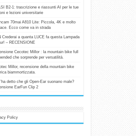
I B2-1: trascrizione e riassunti AI per le tue
ioni e lezioni universitarie
cam 70mai A810 Lite: Piccola, 4K e molto
cace. Ecco come va in strada
 Crederai a quanta LUCE fa questa Lampada
our! – RECENSIONE
nsione Cecotec Millor : la mountain bike full
ended che sorprende per versatilità.
tec Millor, recensione della mountain bike
trica biammortizzata.
l’ha detto che gli Open-Ear suonano male?
nsione EarFun Clip 2
acy Policy