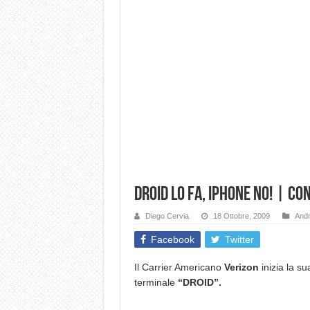
Droid lo fa, iPhone no! | C
Diego Cervia
18 Ottobre, 2009
Andr
Facebook
Twitter
Il Carrier Americano
Verizon
inizia la s
terminale
“DROID”.