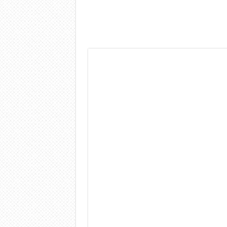
Dashcam 70mai A810 Lite: Pi
NON Crederai a quanta LU
Cecotec Millor, recensione 
Chi l’ha detto che gli Ope
BENKS OMNIWARRIOR: Più d
Brondi Amico Vero 4G: Focus
Brondi Amico VERO 4G : Fo