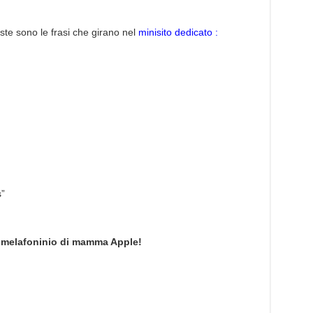
te sono le frasi che girano nel
minisito dedicato :
s”
l melafoninio di mamma Apple!