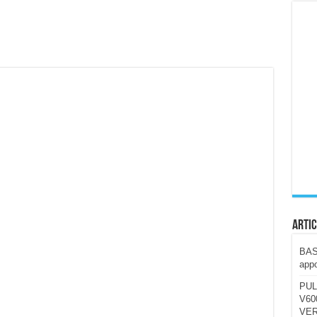
ccola, 4K e molto efficace. Ecco come va in strada
CE fa questa Lampada Letour! – RECENSIONE
della mountain bike elettrica biammortizzata.
n-Ear suonano male? Recensione EarFun Clip 2
i un semplice vetro temperato!
 su SOS, sicurezza e controllo da remoto.
cus su SOS e comandi da remoto
Artic
BAST
appo
PUL
V600
VER