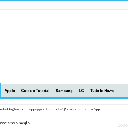
Apple
Guide e Tutorial
Samsung
LG
Tutte le News
t tagliaerba lo appoggi e fa tutto lui! (Senza cavo, senza App)
OLA! UWANT V600: Aspirapolvere senza fili con LASER VERDE!
onosciamolo meglio
assunti AI per le tue riunioni e lezioni universitarie