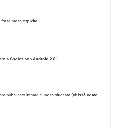
rase molto esplicita :
orola Sholes con Android 2.0!
mpre pubblicato immagini molto sfuocate
(chissà come