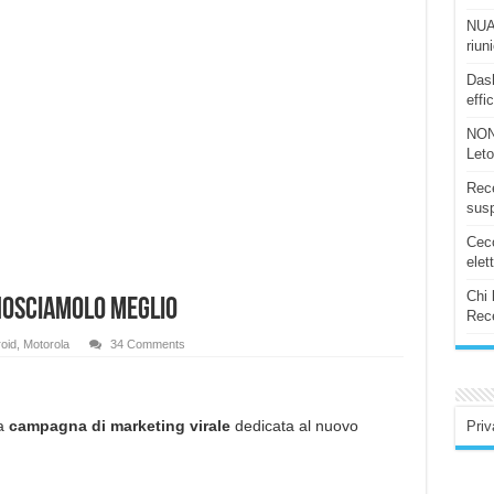
NUAS
riun
Dash
effi
NON
Let
Rece
susp
Ceco
elet
Chi 
onosciamolo meglio
Rece
oid
,
Motorola
34 Comments
ua
campagna di marketing virale
dedicata al nuovo
Priv