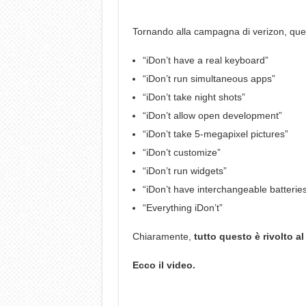
Tornando alla campagna di verizon, ques
“iDon’t have a real keyboard”
“iDon’t run simultaneous apps”
“iDon’t take night shots”
“iDon’t allow open development”
“iDon’t take 5-megapixel pictures”
“iDon’t customize”
“iDon’t run widgets”
“iDon’t have interchangeable batterie
“Everything iDon’t”
Chiaramente,
tutto questo è rivolto a
Ecco il video.