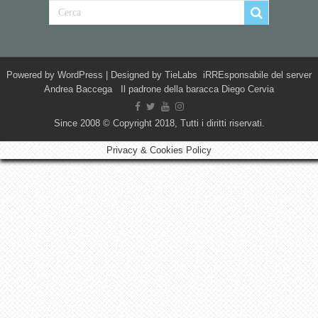
Powered by
WordPress
| Designed by
TieLabs
iRREsponsabile del server
Andrea Baccega Il padrone della baracca Diego Cervia
Since 2008 © Copyright 2018, Tutti i diritti riservati.
Privacy & Cookies Policy