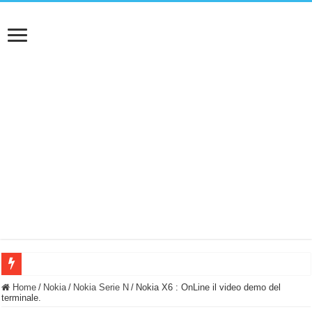
BASTA FATICARE! Questo robot tagliaerba lo appoggi e fa tutto lui! (Senza cav
Home
/
Nokia
/
Nokia Serie N
/
Nokia X6 : OnLine il video demo del
terminale.
PULISCE e SI SVUOTA DA SOLA! UWANT V600: Aspirapolvere senza fili con