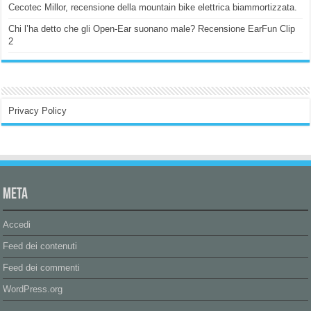
Cecotec Millor, recensione della mountain bike elettrica biammortizzata.
Chi l’ha detto che gli Open-Ear suonano male? Recensione EarFun Clip
2
Privacy Policy
Meta
Accedi
Feed dei contenuti
Feed dei commenti
WordPress.org