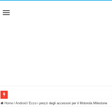
BASTA FATICARE! Questo robot tagliaerba lo appoggi e fa tutto lui! (Senza cav
Home
/
Android
/
Ecco i prezzi degli accessori per il Motorola Milestone
PULISCE e SI SVUOTA DA SOLA! UWANT V600: Aspirapolvere senza fili con