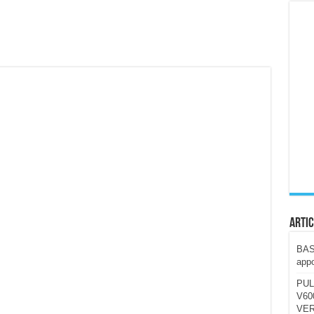
ccola, 4K e molto efficace. Ecco come va in strada
CE fa questa Lampada Letour! – RECENSIONE
della mountain bike elettrica biammortizzata.
n-Ear suonano male? Recensione EarFun Clip 2
i un semplice vetro temperato!
 su SOS, sicurezza e controllo da remoto.
cus su SOS e comandi da remoto
Artic
BAST
appo
PUL
V600
VER