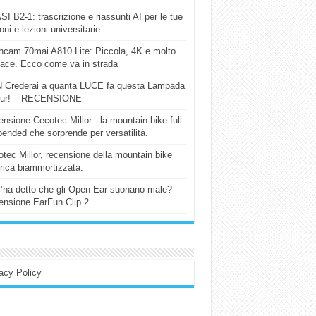
I B2-1: trascrizione e riassunti AI per le tue
ioni e lezioni universitarie
cam 70mai A810 Lite: Piccola, 4K e molto
cace. Ecco come va in strada
 Crederai a quanta LUCE fa questa Lampada
our! – RECENSIONE
nsione Cecotec Millor : la mountain bike full
ended che sorprende per versatilità.
tec Millor, recensione della mountain bike
trica biammortizzata.
l’ha detto che gli Open-Ear suonano male?
nsione EarFun Clip 2
acy Policy