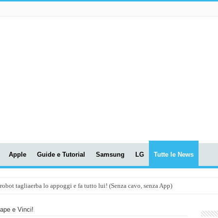
Apple
Guide e Tutorial
Samsung
LG
Tutte le News
t tagliaerba lo appoggi e fa tutto lui! (Senza cavo, senza App)
OLA! UWANT V600: Aspirapolvere senza fili con LASER VERDE!
ape e Vinci!
assunti AI per le tue riunioni e lezioni universitarie