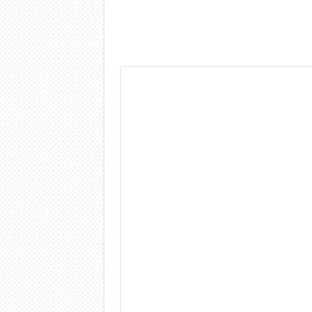
Dashcam 70mai A810 Lite: Pi
NON Crederai a quanta LU
Cecotec Millor, recensione 
Chi l’ha detto che gli Ope
BENKS OMNIWARRIOR: Più d
Brondi Amico Vero 4G: Focus
Brondi Amico VERO 4G : Fo