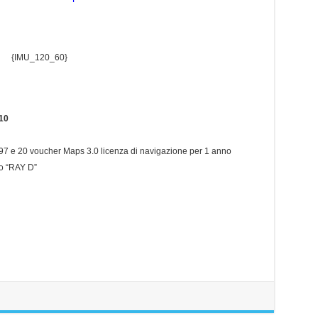
{IMU_120_60}
10
ia N97 e 20 voucher Maps 3.0 licenza di navigazione per 1 anno
lo “RAY D”