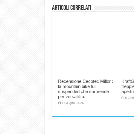
Articoli correlati
Recensione Cecotec Millor :
KraftG
la mountain bike full
trepp
suspended che sorprende
apertu
per versatilità.
5 Gen
1 Giugno, 2026