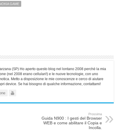
NOKIA GAME
Sarzana (SP) Ho aperto questo blog nel lontano 2008 perchè la mia
ne (nel 2008 erano cellulari!) e le nuove tecnologie, con uno
motica. Metto a disposizione le mie conoscenze e cerco di aiutare
ropri device. Se hai bisogno di qualche informazione, contattami!
one
Prossima
Guida N900 : I gesti del Browser
WEB e come abilitare il Copia e
Incolla.