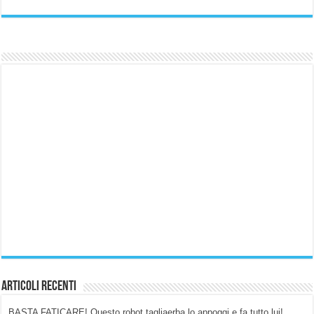
Articoli Recenti
BASTA FATICARE! Questo robot tagliaerba lo appoggi e fa tutto lui!