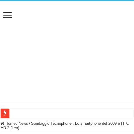
BASTA FATICARE! Questo robot tagliaerba lo appoggi e fa tutto lui! (Senza cav
Home
/
News
/
Sondaggio Tecnophone : Lo smartphone del 2009 è HTC
HD 2 (Leo) !
PULISCE e SI SVUOTA DA SOLA! UWANT V600: Aspirapolvere senza fili con