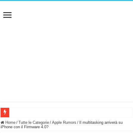
BASTA FATICARE! Questo robot tagliaerba lo appoggi e fa tutto lui! (Senza cav
Home
/
Tutte le Categorie
/
Apple Rumors
/
Il multitasking arriverà su
iPhone con il Firmware 4.0?
PULISCE e SI SVUOTA DA SOLA! UWANT V600: Aspirapolvere senza fili con