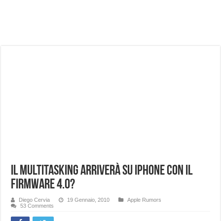
NUASI B2-1: trascrizione e riassunti AI per le tue riunioni e lezioni universitarie
Dashcam 70mai A810 Lite: Piccola, 4K e molto efficace. Ecco come va in strada
NON Crederai a quanta LUCE fa questa Lampada Letour! – RECENSIONE
Cecotec Millor, recensione della mountain bike elettrica biammortizzata.
Chi l’ha detto che gli Open-Ear suonano male? Recensione EarFun Clip 2
BENKS OMNIWARRIOR: Più di un semplice vetro temperato!
Brondi Amico Vero 4G: Focus su SOS, sicurezza e controllo da remoto.
Brondi Amico VERO 4G : Focus su SOS e comandi da remoto
Il multitasking arriverà su iPhone con il
Firmware 4.0?
Diego Cervia
19 Gennaio, 2010
Apple Rumors
53 Comments