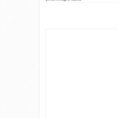
Dashcam 70mai A810 Lite: Pi
NON Crederai a quanta LU
Cecotec Millor, recensione 
Chi l’ha detto che gli Ope
BENKS OMNIWARRIOR: Più d
Brondi Amico Vero 4G: Focus
Brondi Amico VERO 4G : Fo