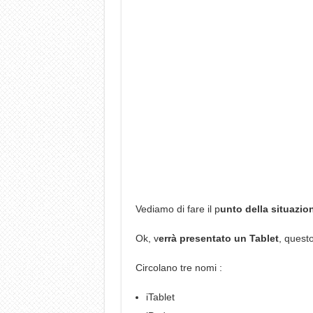
Vediamo di fare il p
unto della situazio
Ok, v
errà presentato un Tablet
, quest
Circolano tre nomi :
iTablet