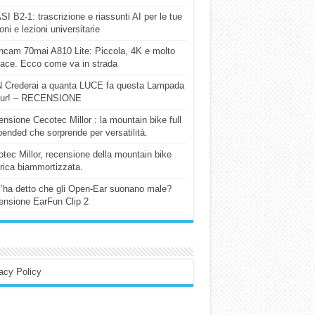
I B2-1: trascrizione e riassunti AI per le tue
ioni e lezioni universitarie
cam 70mai A810 Lite: Piccola, 4K e molto
cace. Ecco come va in strada
 Crederai a quanta LUCE fa questa Lampada
our! – RECENSIONE
nsione Cecotec Millor : la mountain bike full
ended che sorprende per versatilità.
tec Millor, recensione della mountain bike
trica biammortizzata.
l’ha detto che gli Open-Ear suonano male?
nsione EarFun Clip 2
acy Policy