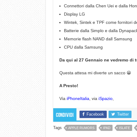
Connettori dalla Chen Uei e dalla Hon
Display LG
Wintek, Sintek e TPF come fornitori d
Batterie dalla Simplo e dalla Dynapac
Memorie flash NAND dall Samsung
CPU dalla Samsung
Da qui al 27 Gennaio ne vedremo di tut
Questa attesa mi diverte un sacco 😀
A Presto!
Via
iPhoneItalia
, via
iSpazio
,
Facebook
Twitter
Condividi
Tags
APPLE RUMORS
IPAD
ISLATE