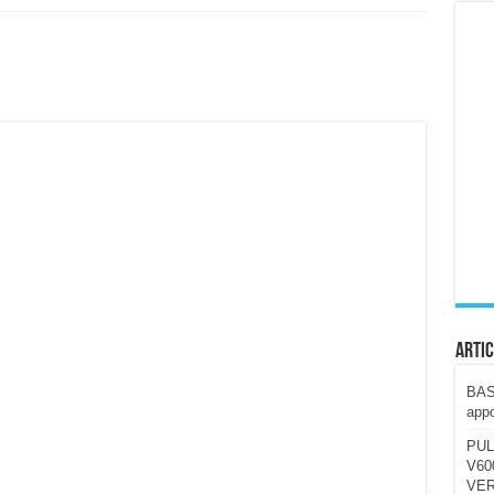
ccola, 4K e molto efficace. Ecco come va in strada
CE fa questa Lampada Letour! – RECENSIONE
della mountain bike elettrica biammortizzata.
n-Ear suonano male? Recensione EarFun Clip 2
i un semplice vetro temperato!
 su SOS, sicurezza e controllo da remoto.
cus su SOS e comandi da remoto
Artic
BAST
appo
PUL
V600
VER