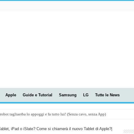
Apple
Guide e Tutorial
Samsung
LG
Tutte le News
t tagliaerba lo appoggi e fa tutto lui! (Senza cavo, senza App)
OLA! UWANT V600: Aspirapolvere senza fili con LASER VERDE!
Tablet, iPad o iSlate? Come si chiamerà il nuovo Tablet di Apple?|
assunti AI per le tue riunioni e lezioni universitarie