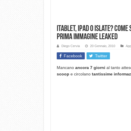
iTablet, iPad o iSlate? Come
prima immagine leaked
Diego Cervia
20 Gennaio, 2010
App
Facebook
Twitter
Mancano
ancora 7 giorni
al tanto atte
scoop
e circolano
tantissime informaz