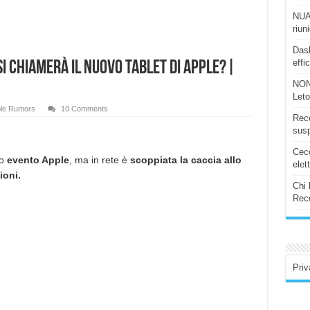
NUAS
riun
Dash
effi
 si chiamerà il nuovo Tablet di Apple?|
NON
Let
le Rumors
10 Comments
Rece
susp
Ceco
so
evento Apple
, ma in rete è
scoppiata la caccia allo
elet
ioni.
Chi 
Rece
Priv