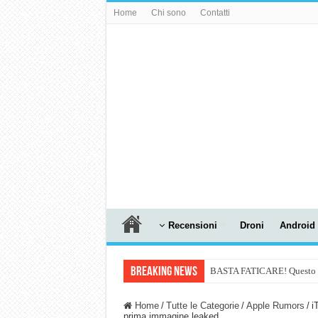
Home
Chi sono
Contatti
Recensioni
Droni
Android
Breaking News
BASTA FATICARE! Questo robo
PULISCE e SI SVUOTA DA S
Home
/
Tutte le Categorie
/
Apple Rumors
/
i
prima immagine leaked
NUASI B2-1: trascrizione e ri