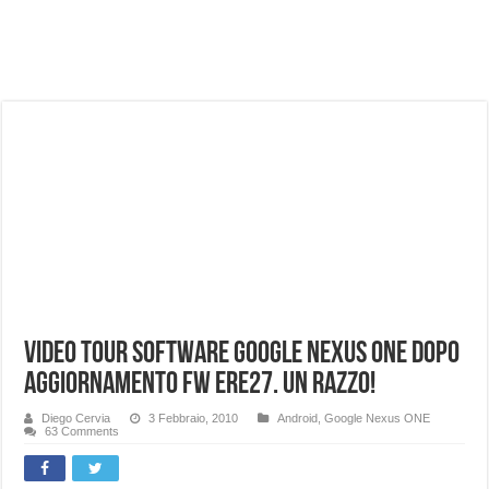
NUASI B2-1: trascrizione e riassunti AI per le tue riunioni e lezioni universitarie
Dashcam 70mai A810 Lite: Piccola, 4K e molto efficace. Ecco come va in strada
NON Crederai a quanta LUCE fa questa Lampada Letour! – RECENSIONE
Cecotec Millor, recensione della mountain bike elettrica biammortizzata.
Chi l’ha detto che gli Open-Ear suonano male? Recensione EarFun Clip 2
BENKS OMNIWARRIOR: Più di un semplice vetro temperato!
Brondi Amico Vero 4G: Focus su SOS, sicurezza e controllo da remoto.
Brondi Amico VERO 4G : Focus su SOS e comandi da remoto
Video Tour Software Google Nexus ONE dopo
aggiornamento FW ERE27. Un razzo!
Diego Cervia
3 Febbraio, 2010
Android
,
Google Nexus ONE
63 Comments