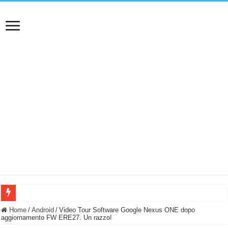
BASTA FATICARE! Questo robot tagliaerba lo appoggi e fa tutto lui! (Senza cav
Home
/
Android
/
Video Tour Software Google Nexus ONE dopo
aggiornamento FW ERE27. Un razzo!
PULISCE e SI SVUOTA DA SOLA! UWANT V600: Aspirapolvere senza fili con