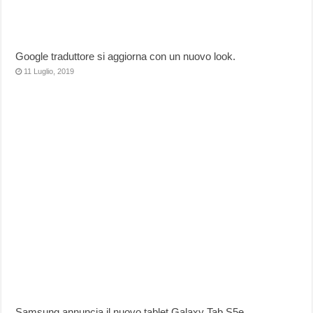
Google traduttore si aggiorna con un nuovo look.
11 Luglio, 2019
Samsung annuncia il nuovo tablet Galaxy Tab S5e.