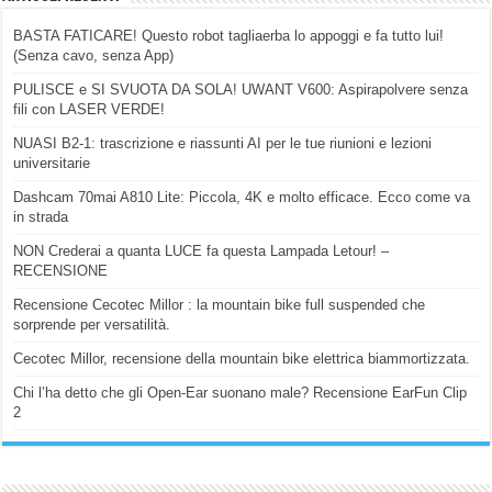
BASTA FATICARE! Questo robot tagliaerba lo appoggi e fa tutto lui!
(Senza cavo, senza App)
PULISCE e SI SVUOTA DA SOLA! UWANT V600: Aspirapolvere senza
fili con LASER VERDE!
NUASI B2-1: trascrizione e riassunti AI per le tue riunioni e lezioni
universitarie
Dashcam 70mai A810 Lite: Piccola, 4K e molto efficace. Ecco come va
in strada
NON Crederai a quanta LUCE fa questa Lampada Letour! –
RECENSIONE
Recensione Cecotec Millor : la mountain bike full suspended che
sorprende per versatilità.
Cecotec Millor, recensione della mountain bike elettrica biammortizzata.
Chi l’ha detto che gli Open-Ear suonano male? Recensione EarFun Clip
2