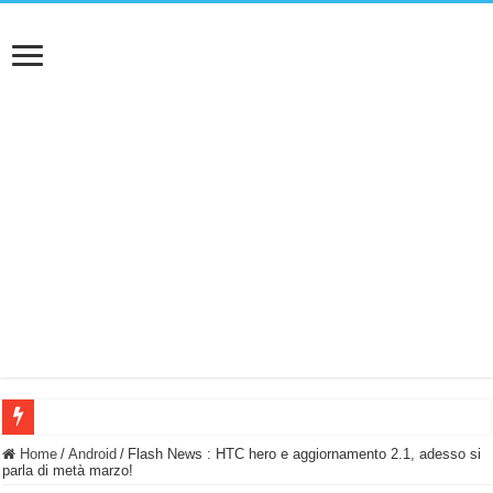
BASTA FATICARE! Questo robot tagliaerba lo appoggi e fa tutto lui! (Senza cav
Home
/
Android
/
Flash News : HTC hero e aggiornamento 2.1, adesso si
parla di metà marzo!
PULISCE e SI SVUOTA DA SOLA! UWANT V600: Aspirapolvere senza fili con