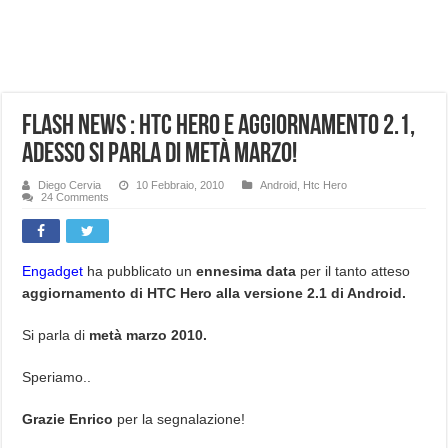
NUASI B2-1: trascrizione e riassunti AI per le tue riunioni e lezioni universitarie
Dashcam 70mai A810 Lite: Piccola, 4K e molto efficace. Ecco come va in strada
NON Crederai a quanta LUCE fa questa Lampada Letour! – RECENSIONE
Flash News : HTC hero e aggiornamento 2.1,
Cecotec Millor, recensione della mountain bike elettrica biammortizzata.
adesso si parla di metà marzo!
Chi l’ha detto che gli Open-Ear suonano male? Recensione EarFun Clip 2
BENKS OMNIWARRIOR: Più di un semplice vetro temperato!
Diego Cervia
10 Febbraio, 2010
Android
,
Htc Hero
24 Comments
Brondi Amico Vero 4G: Focus su SOS, sicurezza e controllo da remoto.
Brondi Amico VERO 4G : Focus su SOS e comandi da remoto
Engadget
ha pubblicato un
ennesima data
per il tanto atteso
aggiornamento di HTC Hero alla versione 2.1 di Android.
Si parla di
metà marzo 2010.
Speriamo..
Grazie Enrico
per la segnalazione!