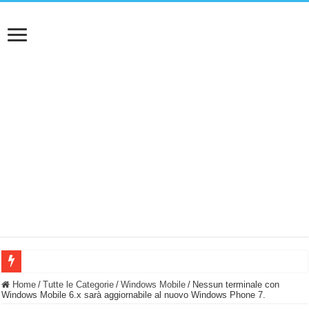
BASTA FATICARE! Questo robot tagliaerba lo appoggi e fa tutto lui! (Senza cav
Home
/
Tutte le Categorie
/
Windows Mobile
/
Nessun terminale con
Windows Mobile 6.x sarà aggiornabile al nuovo Windows Phone 7.
PULISCE e SI SVUOTA DA SOLA! UWANT V600: Aspirapolvere senza fili con