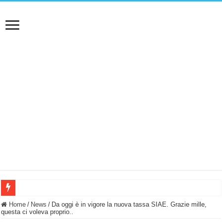
BASTA FATICARE! Questo robot tagliaerba lo appoggi e fa tutto lui! (Senza cav
Home
/
News
/
Da oggi è in vigore la nuova tassa SIAE. Grazie mille,
questa ci voleva proprio..
PULISCE e SI SVUOTA DA SOLA! UWANT V600: Aspirapolvere senza fili con