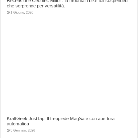
Recensione Cecotec Millor : la mountain bike full suspended
che sorprende per versatilità.
1 Giugno, 2026
KraftGeek JustTap: Il treppiede MagSafe con apertura
automatica
5 Gennaio, 2026