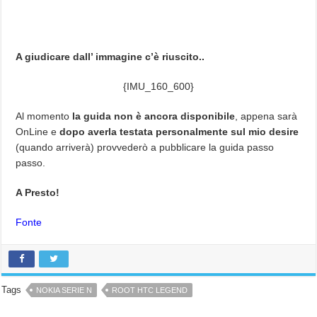
A giudicare dall’ immagine c’è riuscito..
{IMU_160_600}
Al momento
la guida non è ancora disponibile
, appena sarà
OnLine e
dopo averla testata personalmente sul mio desire
(quando arriverà) provvederò a pubblicare la guida passo
passo.
A Presto!
Fonte
Tags
NOKIA SERIE N
ROOT HTC LEGEND