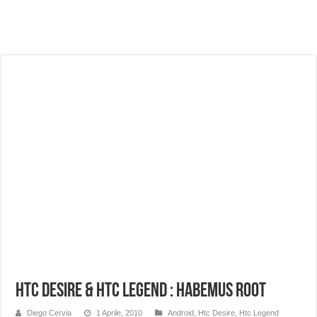
NUASI B2-1: trascrizione e riassunti AI per le tue riunioni e lezioni universitarie
Dashcam 70mai A810 Lite: Piccola, 4K e molto efficace. Ecco come va in strada
NON Crederai a quanta LUCE fa questa Lampada Letour! – RECENSIONE
Cecotec Millor, recensione della mountain bike elettrica biammortizzata.
Chi l’ha detto che gli Open-Ear suonano male? Recensione EarFun Clip 2
BENKS OMNIWARRIOR: Più di un semplice vetro temperato!
Brondi Amico Vero 4G: Focus su SOS, sicurezza e controllo da remoto.
Brondi Amico VERO 4G : Focus su SOS e comandi da remoto
HTC Desire & HTC Legend : Habemus Root
Diego Cervia
1 Aprile, 2010
Android
,
Htc Desire
,
Htc Legend