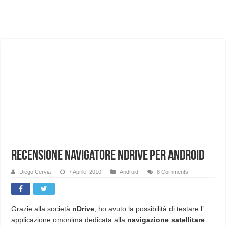
NUASI B2-1: trascrizione e riassunti AI per le tue riunioni e lezioni universitarie
Dashcam 70mai A810 Lite: Piccola, 4K e molto efficace. Ecco come va in strada
NON Crederai a quanta LUCE fa questa Lampada Letour! – RECENSIONE
Cecotec Millor, recensione della mountain bike elettrica biammortizzata.
Chi l’ha detto che gli Open-Ear suonano male? Recensione EarFun Clip 2
BENKS OMNIWARRIOR: Più di un semplice vetro temperato!
Brondi Amico Vero 4G: Focus su SOS, sicurezza e controllo da remoto.
Brondi Amico VERO 4G : Focus su SOS e comandi da remoto
Recensione navigatore nDrive per Android
Diego Cervia
7 Aprile, 2010
Android
8 Comments
Grazie alla società
nDrive
, ho avuto la possibilità di testare l’
applicazione omonima dedicata alla
navigazione satellitare