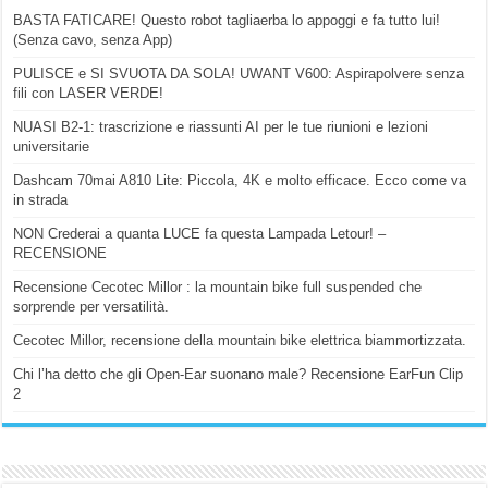
BASTA FATICARE! Questo robot tagliaerba lo appoggi e fa tutto lui!
(Senza cavo, senza App)
PULISCE e SI SVUOTA DA SOLA! UWANT V600: Aspirapolvere senza
fili con LASER VERDE!
NUASI B2-1: trascrizione e riassunti AI per le tue riunioni e lezioni
universitarie
Dashcam 70mai A810 Lite: Piccola, 4K e molto efficace. Ecco come va
in strada
NON Crederai a quanta LUCE fa questa Lampada Letour! –
RECENSIONE
Recensione Cecotec Millor : la mountain bike full suspended che
sorprende per versatilità.
Cecotec Millor, recensione della mountain bike elettrica biammortizzata.
Chi l’ha detto che gli Open-Ear suonano male? Recensione EarFun Clip
2