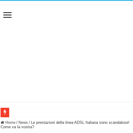
BASTA FATICARE! Questo robot tagliaerba lo appoggi e fa tutto lui! (Senza cav
Home
/
News
/
Le prestazioni della linea ADSL Italiana sono scandalose!
Come va la vostra?
PULISCE e SI SVUOTA DA SOLA! UWANT V600: Aspirapolvere senza fili con