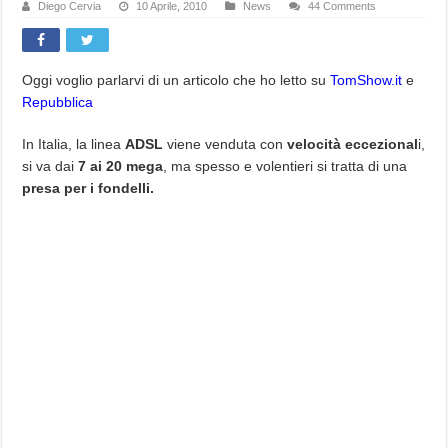
Diego Cervia
10 Aprile, 2010
News
44 Comments
Oggi voglio parlarvi di un articolo che ho letto su
TomShow.it
e
Repubblica
In Italia, la linea
ADSL
viene venduta con
velocità eccezional
i,
si va dai
7 ai 20 mega
, ma spesso e volentieri si tratta di una
presa per i fondelli.