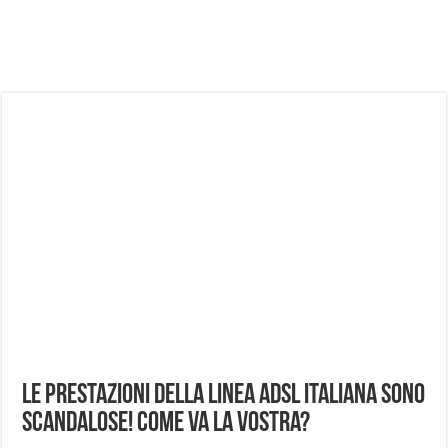
NUASI B2-1: trascrizione e riassunti AI per le tue riunioni e lezioni universitarie
Dashcam 70mai A810 Lite: Piccola, 4K e molto efficace. Ecco come va in strada
NON Crederai a quanta LUCE fa questa Lampada Letour! – RECENSIONE
Cecotec Millor, recensione della mountain bike elettrica biammortizzata.
Chi l’ha detto che gli Open-Ear suonano male? Recensione EarFun Clip 2
BENKS OMNIWARRIOR: Più di un semplice vetro temperato!
Brondi Amico Vero 4G: Focus su SOS, sicurezza e controllo da remoto.
Brondi Amico VERO 4G : Focus su SOS e comandi da remoto
Le prestazioni della linea ADSL Italiana sono
scandalose! Come va la vostra?