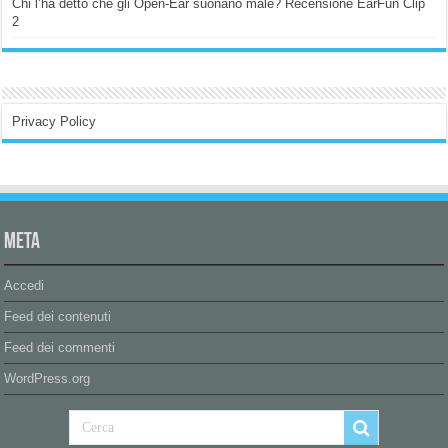
Chi l’ha detto che gli Open-Ear suonano male? Recensione EarFun Clip
2
Privacy Policy
Meta
Accedi
Feed dei contenuti
Feed dei commenti
WordPress.org