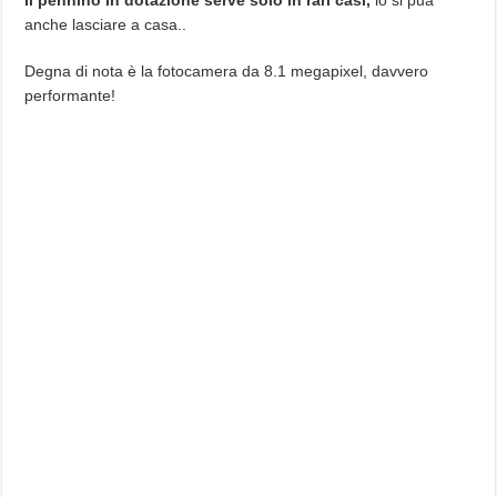
Il pennino in dotazione serve solo in rari casi,
lo si puà
anche lasciare a casa..
Degna di nota è la fotocamera da 8.1 megapixel, davvero
performante!