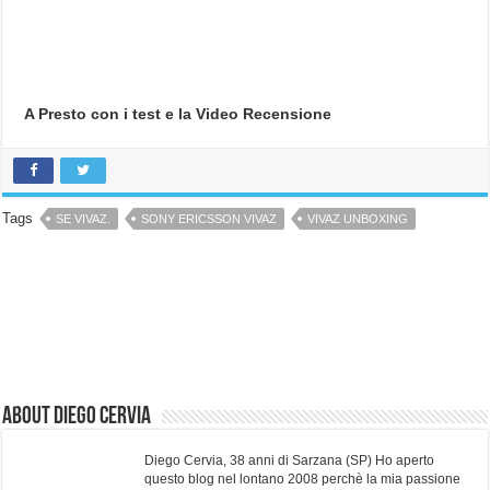
A Presto con i test e la Video Recensione
Tags
SE VIVAZ.
SONY ERICSSON VIVAZ
VIVAZ UNBOXING
About Diego Cervia
Diego Cervia, 38 anni di Sarzana (SP) Ho aperto
questo blog nel lontano 2008 perchè la mia passione