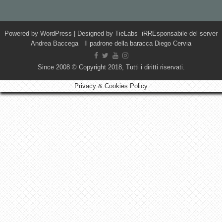
Powered by
WordPress
| Designed by
TieLabs
iRREsponsabile del server
Andrea Baccega Il padrone della baracca Diego Cervia
Since 2008 © Copyright 2018, Tutti i diritti riservati.
Privacy & Cookies Policy