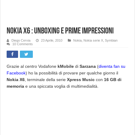
Nokia X6 : Unboxing e prime impressioni
Diego Cervia
23 Aprile, 2010
Nokia
,
Nokia serie X
,
Symbian
10 Comments
Grazie al centro Vodafone
kMobile
di
Sarzana
(
diventa fan su
Facebook
) ho la possibilità di provare per qualche giorno il
Nokia X6
, terminale della serie
Xpress Music
con
16 GB di
memoria
e una spiccata voglia di multimedialità.