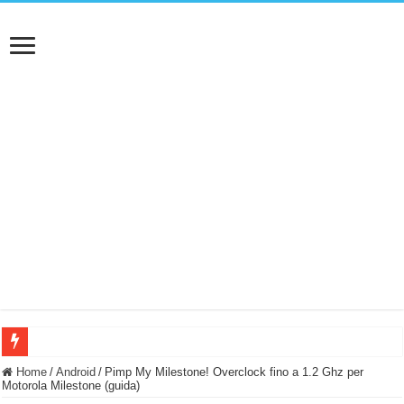
BASTA FATICARE! Questo robot tagliaerba lo appoggi e fa tutto lui! (Senza cav
Home
/
Android
/
Pimp My Milestone! Overclock fino a 1.2 Ghz per
Motorola Milestone (guida)
PULISCE e SI SVUOTA DA SOLA! UWANT V600: Aspirapolvere senza fili con