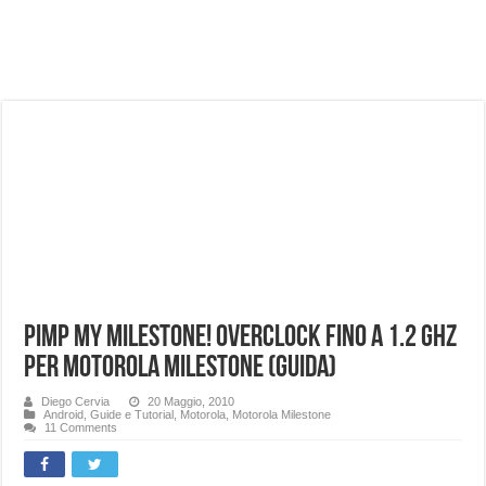
NUASI B2-1: trascrizione e riassunti AI per le tue riunioni e lezioni universitarie
Dashcam 70mai A810 Lite: Piccola, 4K e molto efficace. Ecco come va in strada
NON Crederai a quanta LUCE fa questa Lampada Letour! – RECENSIONE
Cecotec Millor, recensione della mountain bike elettrica biammortizzata.
Chi l’ha detto che gli Open-Ear suonano male? Recensione EarFun Clip 2
BENKS OMNIWARRIOR: Più di un semplice vetro temperato!
Brondi Amico Vero 4G: Focus su SOS, sicurezza e controllo da remoto.
Brondi Amico VERO 4G : Focus su SOS e comandi da remoto
Pimp My Milestone! Overclock fino a 1.2 Ghz
per Motorola Milestone (guida)
Diego Cervia
20 Maggio, 2010
Android
,
Guide e Tutorial
,
Motorola
,
Motorola Milestone
11 Comments