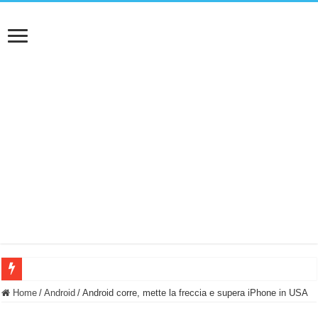
BASTA FATICARE! Questo robot tagliaerba lo appoggi e fa tutto lui! (Senza cav
Home
/
Android
/
Android corre, mette la freccia e supera iPhone in USA
PULISCE e SI SVUOTA DA SOLA! UWANT V600: Aspirapolvere senza fili con