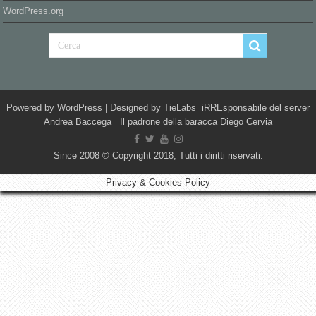
WordPress.org
Powered by
WordPress
| Designed by
TieLabs
iRREsponsabile del server
Andrea Baccega Il padrone della baracca Diego Cervia
Since 2008 © Copyright 2018, Tutti i diritti riservati.
Privacy & Cookies Policy