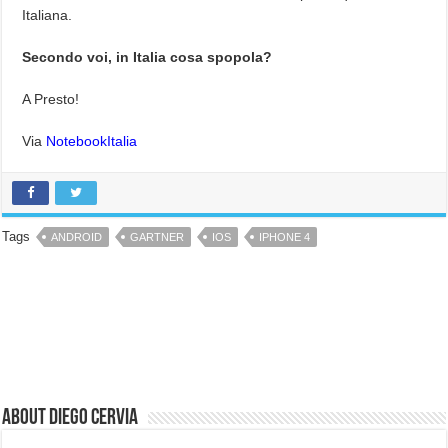
Italiana.
Secondo voi, in Italia cosa spopola?
A Presto!
Via
NotebookItalia
Tags
ANDROID
GARTNER
IOS
IPHONE 4
About Diego Cervia