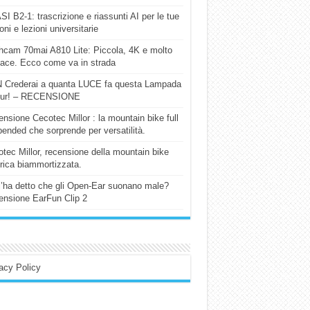
I B2-1: trascrizione e riassunti AI per le tue
ioni e lezioni universitarie
cam 70mai A810 Lite: Piccola, 4K e molto
cace. Ecco come va in strada
 Crederai a quanta LUCE fa questa Lampada
our! – RECENSIONE
nsione Cecotec Millor : la mountain bike full
ended che sorprende per versatilità.
tec Millor, recensione della mountain bike
trica biammortizzata.
l’ha detto che gli Open-Ear suonano male?
nsione EarFun Clip 2
acy Policy