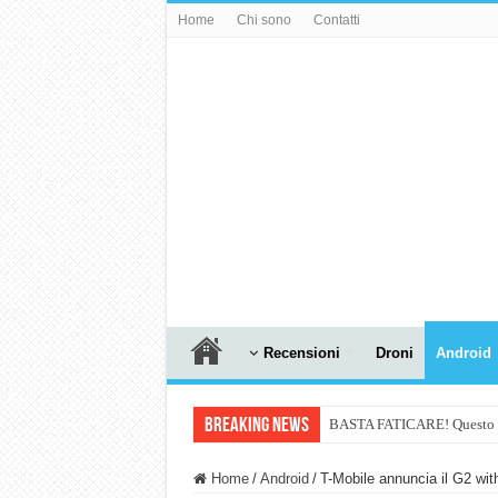
Home
Chi sono
Contatti
Recensioni
Droni
Android
Breaking News
BASTA FATICARE! Questo robo
PULISCE e SI SVUOTA DA S
Home
/
Android
/
T-Mobile annuncia il G2 wit
NUASI B2-1: trascrizione e ri