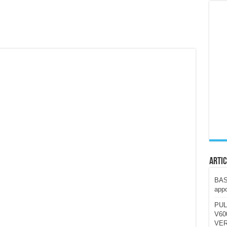
ccola, 4K e molto efficace. Ecco come va in strada
CE fa questa Lampada Letour! – RECENSIONE
della mountain bike elettrica biammortizzata.
n-Ear suonano male? Recensione EarFun Clip 2
i un semplice vetro temperato!
 su SOS, sicurezza e controllo da remoto.
cus su SOS e comandi da remoto
Artic
BAST
appo
PUL
V600
VER