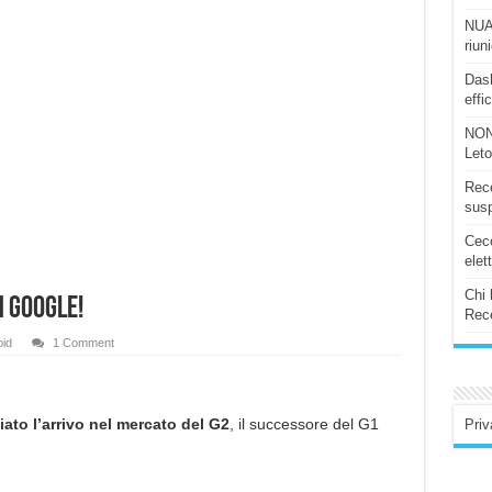
NUAS
riun
Dash
effi
NON
Let
Rece
susp
Ceco
elet
Chi 
h Google!
Rece
id
1 Comment
ato l’arrivo nel mercato del G2
, il successore del G1
Priv