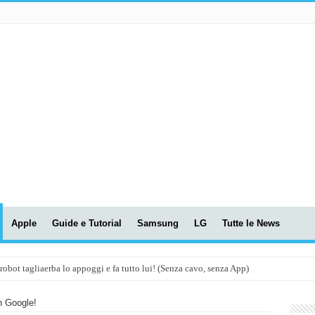
Apple
Guide e Tutorial
Samsung
LG
Tutte le News
t tagliaerba lo appoggi e fa tutto lui! (Senza cavo, senza App)
OLA! UWANT V600: Aspirapolvere senza fili con LASER VERDE!
h Google!
assunti AI per le tue riunioni e lezioni universitarie