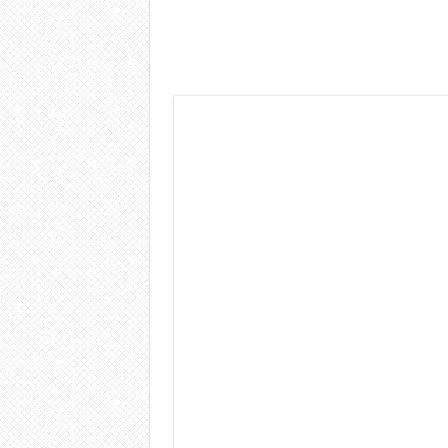
Dashcam 70mai A810 Lite: Pi
NON Crederai a quanta LU
Cecotec Millor, recensione 
Chi l’ha detto che gli Ope
BENKS OMNIWARRIOR: Più d
Brondi Amico Vero 4G: Focus
Brondi Amico VERO 4G : Fo