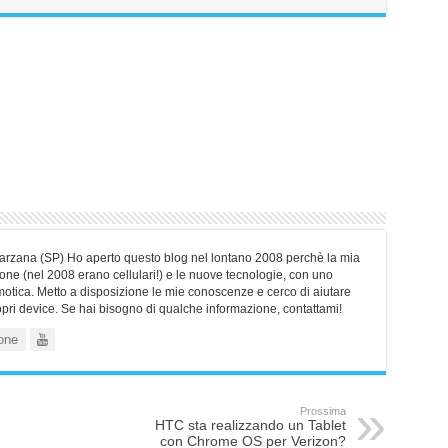
Sarzana (SP) Ho aperto questo blog nel lontano 2008 perchè la mia
ne (nel 2008 erano cellulari!) e le nuove tecnologie, con uno
motica. Metto a disposizione le mie conoscenze e cerco di aiutare
ropri device. Se hai bisogno di qualche informazione, contattami!
one
Prossima
HTC sta realizzando un Tablet
con Chrome OS per Verizon?