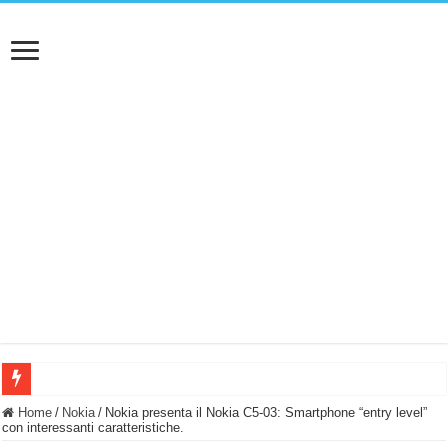
BASTA FATICARE! Questo robot tagliaerba lo appoggi e fa tutto lui! (Senza cav
Home
/
Nokia
/
Nokia presenta il Nokia C5-03: Smartphone “entry level”
con interessanti caratteristiche.
PULISCE e SI SVUOTA DA SOLA! UWANT V600: Aspirapolvere senza fili con