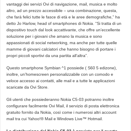
vantaggi dei servizi Ovi di navigazione, mail, musica e molto
altro, ad un prezzo accessibile – una combinazione, questa,
che farà felici tutte le fasce di età e le aree demografiche,” ha
detto Jo Harlow, head of smartphones di Nokia. “Si tratta di un
dispositivo touch dal look accattivante, che offre un’eccellente
soluzione per i giovani che amano la musica e sono
appassionati di social networking, ma anche per tutte quelle
mamme di giovani calciatori che hanno bisogno di portare i
propri piccoli sportivi da una partita all’altra”.
Questo smartphone Symbian ^1 possiede ( S60 5 edizone),
inoltre, un’homescreen personalizzabile con un comodo e
veloce accesso ai contatti, alle mail e a tutte le applicazioni
scaricate da Ovi Store.
Gli utenti che possiederanno Nokia C5-03 potranno inoltre
configurare facilmente Ovi Mail, il servizio di posta elettronica
gratuito fornito da Nokia, così come i numerosi altri account
mail tra cui Yahoo!® Mail e Windows Live™ Hotmail.
La distribuzione del Nokia C5-03 è prevista per il quarto